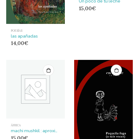
Un poco de tu leche
15,00
€
POESÍAS
las apañadas
14,00
€
ÁFRICA
machi mushkil : aproximaciones al destino magrebí
15,00
€