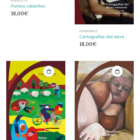
NARRATIVA
Puntos calientes
18,00
€
FEMINISMOS
Cartografías del deseo amoroso
18,00
€