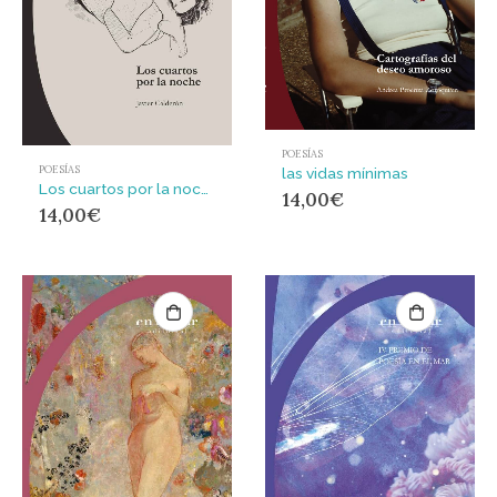
POESÍAS
POESÍAS
las vidas mínimas
Los cuartos por la noche
14,00
€
14,00
€