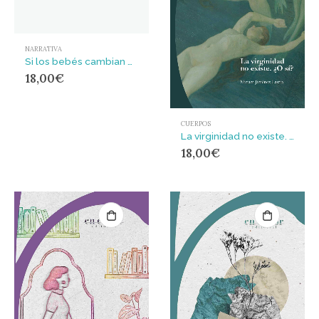
NARRATIVA
Si los bebés cambian de color
18,00
€
CUERPOS
La virginidad no existe. ¿O sí?
18,00
€