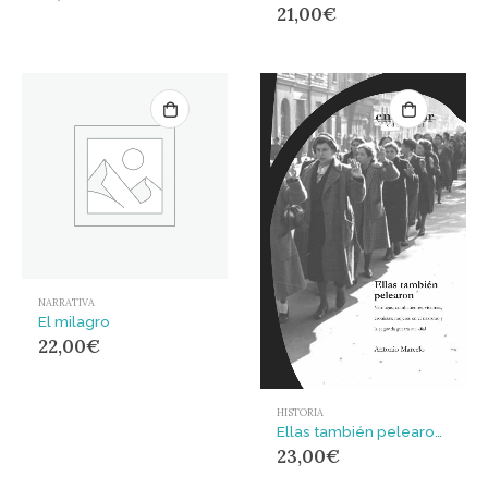
21,00
€
NARRATIVA
El milagro
22,00
€
HISTORIA
Ellas también pelearon : Verdugas, combatientes, víctimas, cronistas: Mujeres en el nazismo y la segunda guerra mundial
23,00
€