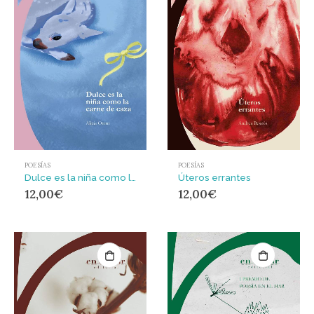
POESÍAS
POESÍAS
Dulce es la niña como la carne de caza
Úteros errantes
12,00
€
12,00
€