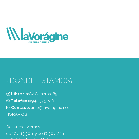
¿DONDE ESTAMOS?
Librería:
C/ Cisneros, 69
Teléfono:
‭942 375 226‬
Contacto:
info@lavoragine.net
HORARIOS
De lunes a viernes
de 10 a 13:30h. y de 17:30 a 21h.