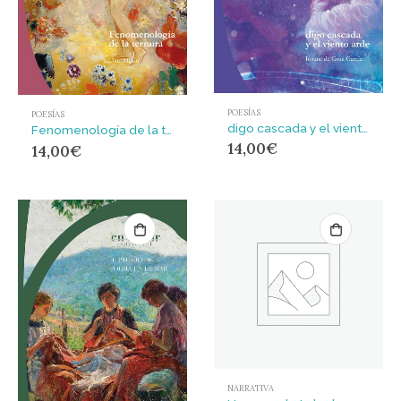
POESÍAS
POESÍAS
digo cascada y el viento arde
Fenomenología de la ternura
14,00
€
14,00
€
NARRATIVA