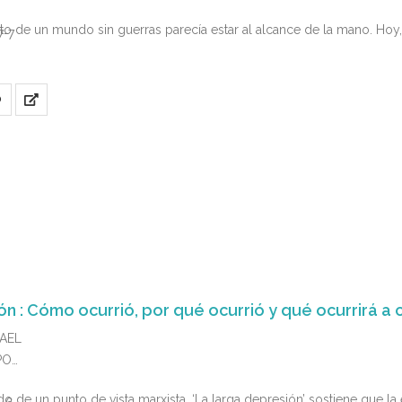
to de un mundo sin guerras parecía estar al alcance de la mano. Hoy,
7-7
O
ón : Cómo ocurrió, por qué ocurrió y qué ocurrirá a 
HAEL
PO
do de un punto de vista marxista, ‘La larga depresión’ sostiene que