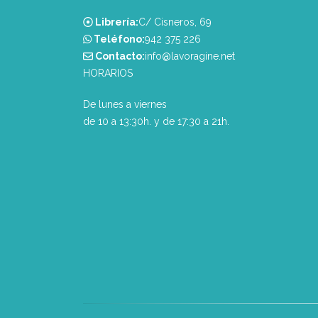
Librería:
C/ Cisneros, 69
Teléfono:
‭942 375 226‬
Contacto:
info@lavoragine.net
HORARIOS
De lunes a viernes
de 10 a 13:30h. y de 17:30 a 21h.