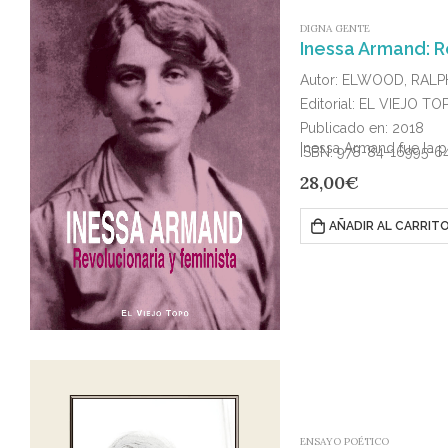
DIGNA GENTE
Inessa Armand: R
Autor: ELWOOD, RAL
Editorial: EL VIEJO TO
Publicado en: 2018
Inessa Armand fue la 
ISBN: 978-84-16995-6
28,00
€
AÑADIR AL CARRIT
ENSAYO POÉTICO