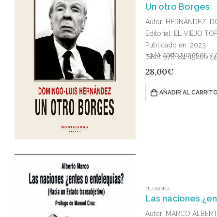
Un otro Borges
Autor: HERNÁNDEZ, 
Editorial: EL VIEJO TO
Publicado en: 2023
En la parte superior, y
ISBN: 978-84-19200-5
28,00
€
AÑADIR AL CARRIT
FILOSOFÍA
Las naciones ¿en
Autor: MARCO ALBER