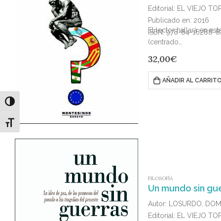
Editorial: EL VIEJO TO
Publicado en: 2016
El lector hallará en e
ISBN: 978-84-16288-8
(centrado…
32,00
€
AÑADIR AL CARRIT
Alternar alto contraste
Alternar tamaño de letra
FILOSOFÍA
Un mundo sin gue
Autor: LOSURDO, DO
Editorial: EL VIEJO TO