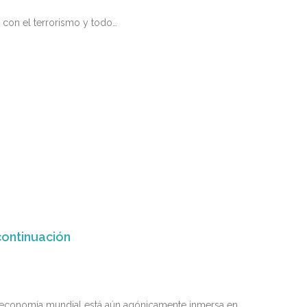
 con el terrorismo y todo…
continuación
 la economía mundial está aún agónicamente inmersa en…