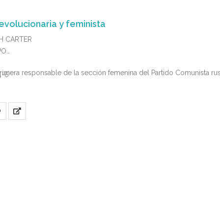
evolucionaria y feminista
PH CARTER
PO
primera responsable de la sección femenina del Partido Comunista ru
4-6
O