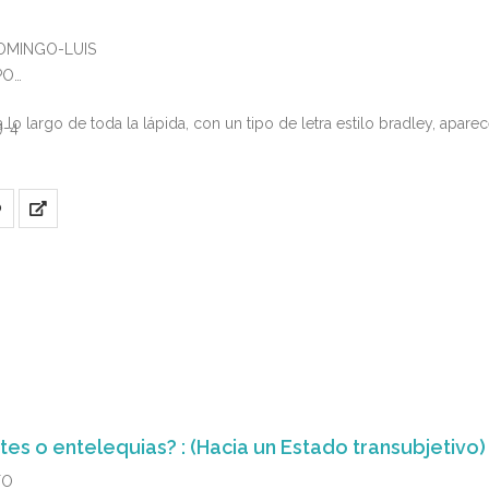
DOMINGO-LUIS
PO
 a lo largo de toda la lápida, con un tipo de letra estilo bradley, apar
9-4
O
tes o entelequias? : (Hacia un Estado transubjetivo)
TO