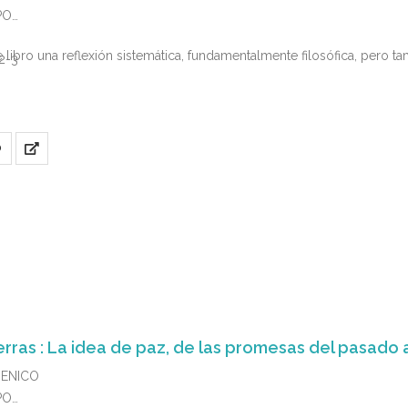
PO
ste libro una reflexión sistemática, fundamentalmente filosófica, pero
2-3
O
rras : La idea de paz, de las promesas del pasado a
MENICO
PO