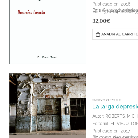
Publicado en: 2016
En 1989, el advenimien
ISBN: 978-84-16288-9
32,00
€
AÑADIR AL CARRIT
ENSAYO CULTURAL
La larga depresi
Autor: ROBERTS, MIC
Editorial: EL VIEJO TO
Publicado en: 2017
Sin complejos, partien