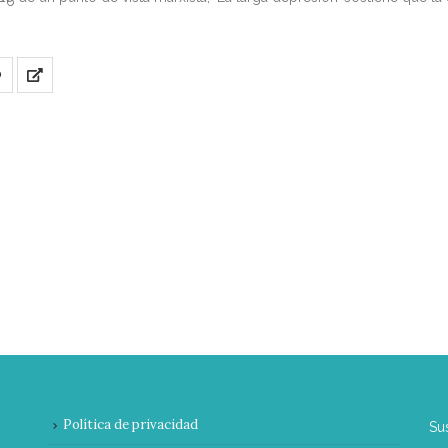
9-6
O
Política de privacidad
Su