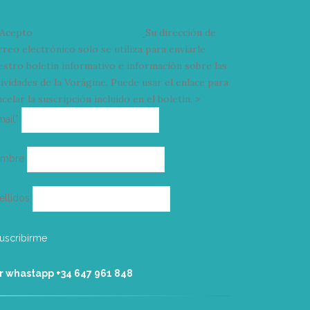
Acepto
condiciones y términos
Su dirección de
rreo electrónico solo se utiliza para enviarle
estro boletín informativo e información sobre las
tividades de la Vorágine. Puede usar el enlace para
celar la suscripción incluido en el boletín. >
Correo
mail*
electrónico
ombre
ellidos
r whastapp +34 ‭647 961 848‬