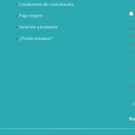
Condiciones de contratación
Pago seguro
co
Atención a la usuaria
nu
ac
¿Donde estamos?
can
E-
N
Ap
Po