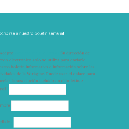
scribirse a nuestro boletín semanal
Acepto
condiciones y términos
Su dirección de
rreo electrónico solo se utiliza para enviarle
estro boletín informativo e información sobre las
tividades de la Vorágine. Puede usar el enlace para
celar la suscripción incluido en el boletín. >
Correo
mail*
electrónico
ombre
ellidos