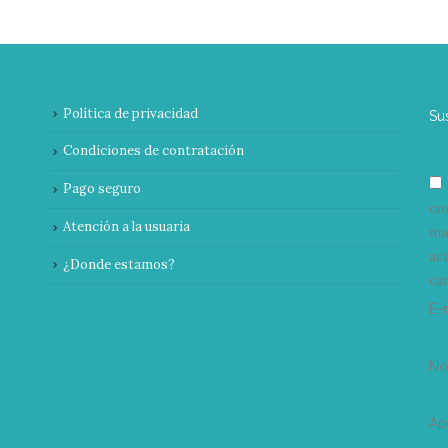
Política de privacidad
Su
Condiciones de contratación
Pago seguro
co
Atención a la usuaria
nu
ac
¿Donde estamos?
can
E-
N
Ap