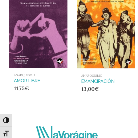
ANARQUISMO
ANARQUISMO
AMOR LIBRE
EMANCIPACIÓN
11,75
€
13,00
€
Alternar alto contraste
Alternar tamaño de letra