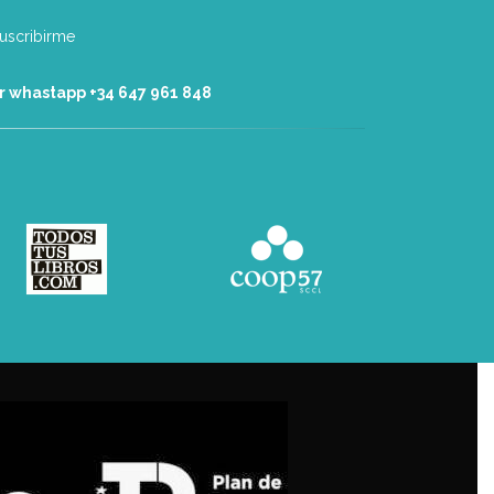
r whastapp +34 ‭647 961 848‬