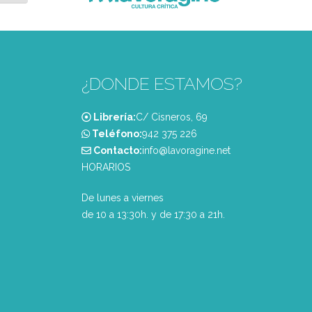
¿DONDE ESTAMOS?
Librería:
C/ Cisneros, 69
Teléfono:
‭942 375 226‬
Contacto:
info@lavoragine.net
HORARIOS
De lunes a viernes
de 10 a 13:30h. y de 17:30 a 21h.