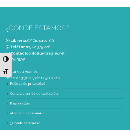
¿DONDE ESTAMOS?
Librería:
C/ Cisneros, 69
Teléfono:
‭942 375 226‬
Contacto:
info@lavoragine.net
Alternar alto contraste
HORARIOS
De lunes a viernes
Alternar tamaño de letra
de 10 a 13:30h. y de 17:30 a 21h.
Política de privacidad
Condiciones de contratación
Pago seguro
Atención a la usuaria
¿Donde estamos?