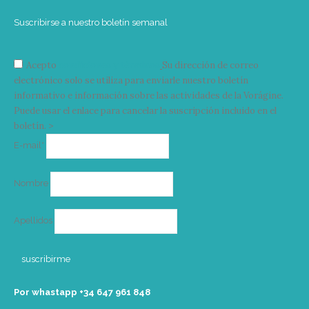
Suscribirse a nuestro boletín semanal
Acepto
condiciones y términos
Su dirección de correo
electrónico solo se utiliza para enviarle nuestro boletín
informativo e información sobre las actividades de la Vorágine.
Puede usar el enlace para cancelar la suscripción incluido en el
boletín. >
Correo
E-mail*
electrónico
Nombre
Apellidos
Por whastapp +34 ‭647 961 848‬