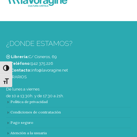
¿DONDE ESTAMOS?
Librería:
C/ Cisneros, 69
Teléfono:
‭942 375 226‬
Alternar alto contraste
Contacto:
info@lavoragine.net
HORARIOS
Alternar tamaño de letra
De lunes a viernes
de 10 a 13:30h. y de 17:30 a 21h.
Política de privacidad
Condiciones de contratación
Pago seguro
Atención a la usuaria