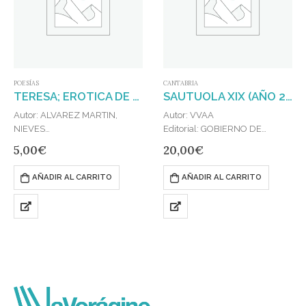
POESÍAS
CANTABRIA
TERESA; EROTICA DE LA LUZ (CATALOGO)
SAUTUOLA XIX (AÑO 2014)
Autor: ALVAREZ MARTIN,
Autor: VVAA
NIEVES
Editorial: GOBIERNO DE
Editorial: GOBIERNO DE
CANTABRIA
5,00
€
20,00
€
CANTABRIA
Publicado en: 2017
Publicado en: 2015
ISBN: 9789200076756
AÑADIR AL CARRITO
AÑADIR AL CARRITO
ISBN: 9789200033568