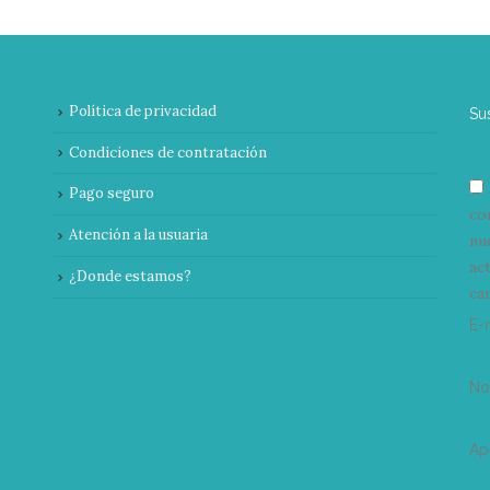
Política de privacidad
Su
Condiciones de contratación
Pago seguro
co
Atención a la usuaria
nu
ac
¿Donde estamos?
can
E-
N
Ap