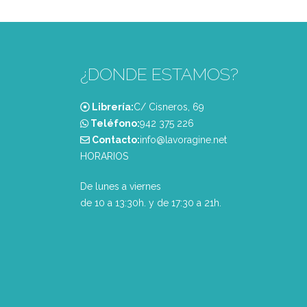
¿DONDE ESTAMOS?
Librería:
C/ Cisneros, 69
Teléfono:
‭942 375 226‬
Contacto:
info@lavoragine.net
HORARIOS
De lunes a viernes
de 10 a 13:30h. y de 17:30 a 21h.