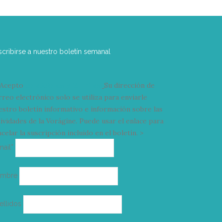
scribirse a nuestro boletín semanal
Acepto
condiciones y términos
Su dirección de
rreo electrónico solo se utiliza para enviarle
estro boletín informativo e información sobre las
tividades de la Vorágine. Puede usar el enlace para
celar la suscripción incluido en el boletín. >
Correo
mail*
electrónico
ombre
ellidos