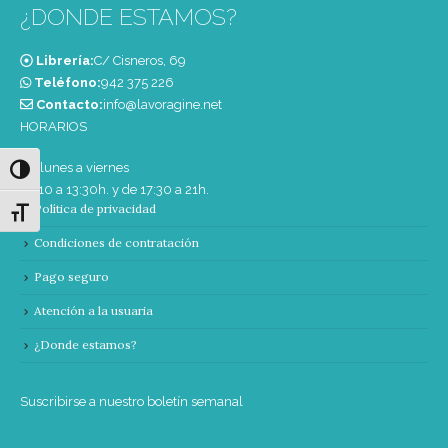
¿DONDE ESTAMOS?
Librería:
C/ Cisneros, 69
Teléfono:
‭942 375 226‬
Contacto:
info@lavoragine.net
HORARIOS
De lunes a viernes
Alternar alto contraste
de 10 a 13:30h. y de 17:30 a 21h.
Política de privacidad
Alternar tamaño de letra
Condiciones de contratación
Pago seguro
Atención a la usuaria
¿Donde estamos?
Suscribirse a nuestro boletín semanal