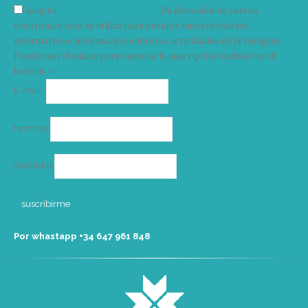
Acepto
condiciones y términos
Su dirección de correo
electrónico solo se utiliza para enviarle nuestro boletín
informativo e información sobre las actividades de la Vorágine.
Puede usar el enlace para cancelar la suscripción incluido en el
boletín. >
Correo
E-mail*
electrónico
Nombre
Apellidos
Por whastapp +34 ‭647 961 848‬