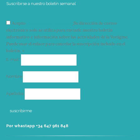
Suscribirse a nuestro boletín semanal
Acepto
condiciones y términos
Su dirección de correo
electrónico solo se utiliza para enviarle nuestro boletín
informativo e información sobre las actividades de la Vorágine.
Puede usar el enlace para cancelar la suscripción incluido en el
boletín. >
Correo
E-mail*
electrónico
Nombre
Apellidos
Por whastapp +34 ‭647 961 848‬