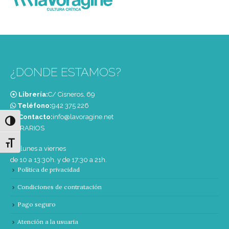
¿DONDE ESTAMOS?
Librería:
C/ Cisneros, 69
Teléfono:
‭942 375 226‬
Contacto:
info@lavoragine.net
Alternar alto contraste
HORARIOS
Alternar tamaño de letra
De lunes a viernes
de 10 a 13:30h. y de 17:30 a 21h.
Política de privacidad
Condiciones de contratación
Pago seguro
Atención a la usuaria