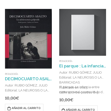
francamente extendida. Esto
ocurre incluso…
PEDAGOGÍA
El parque : La infancia entre cartones
Autor: RUBIO GÓMEZ, JULIO
PEDAGOGÍA
Editorial: LA NEUROSIS O LAS
DECIMOCUARTO ASALTO
BARRICADAS
Autor: RUBIO GÓMEZ, JULIO
El parque. La infancia entre
Publicado en: 2023
Editorial: LA NEUROSIS O LAS
cartones, es el noveno título de
ISBN: 978-84-941614-8-3
BARRICADAS
la colección principal de
10,00
€
10,00
€
Publicado en: 2023
nuestra editorial, La Neurosis…
ISBN: 978-92-0-063983-8
AÑADIR AL CARRITO
AÑADIR AL CARRITO
«Decimocuarto asalto. La