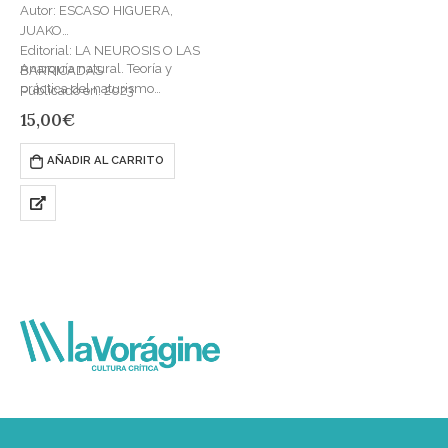
Autor: ESCASO HIGUERA,
JUAKO
Editorial: LA NEUROSIS O LAS
Anarquía natural. Teoría y
BARRICADAS
práctica del naturismo
Publicado en: 2023
libertario en el Estado español
ISBN: 978-84-121342-6-1
15,00
€
es el decimosexto título de
nuestra colección…
AÑADIR AL CARRITO