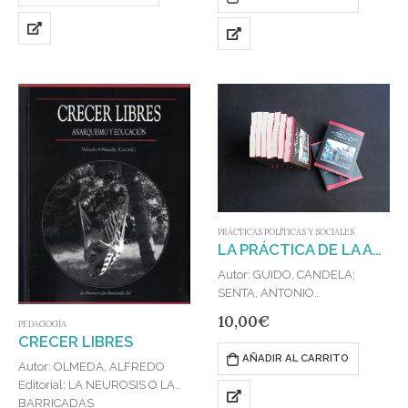
adolescencia golpeada. Sentir,
pensar y luchar en el barrio» es
el duodécimo título de la
colección…
PRÁCTICAS POLÍTICAS Y SOCIALES
LA PRÁCTICA DE LA AUTOGESTIÓN
Autor: GUIDO, CANDELA;
SENTA, ANTONIO
Editorial: LA NEUROSIS O LAS
10,00
€
PEDAGOGÍA
BARRICADAS
CRECER LIBRES
Publicado en: 2026
AÑADIR AL CARRITO
ISBN: 978-84-121342-8-5
Autor: OLMEDA, ALFREDO
“La práctica de la autogestión”
Editorial: LA NEUROSIS O LAS
es el vigésimo título de nuestra
BARRICADAS