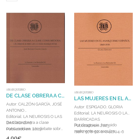
ANARQUISMO
ANARQUISMO
DE CLASE OBRERA A CLASE CONSUMIDORA
LAS MUJERES EN EL ANARQUISMO ESPAÑOL 1869-1939
Autor: CALZÓN GARCÍA, JOSÉ
Autor: ESPIGADO, GLORIA
ANTONIO
Editorial: LA NEUROSIS O LAS
Editorial: LA NEUROSIS O LAS
BARRICADAS
De clase obrera a clase
BARRICADAS
Por desgracia, han sido
Publicado en: 2023
consumidora. Un debate sobre
Publicado en: 2023
realmente escasos los
ISBN: 978-92-0-042704-6
las luchas anarquistas, es el
ISBN: 978-92-0-053129-3
4,00
€
acercamientos que se han