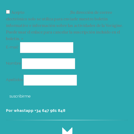
Acepto
condiciones y términos
Su dirección de correo
electrónico solo se utiliza para enviarle nuestro boletín
informativo e información sobre las actividades de la Vorágine.
Puede usar el enlace para cancelar la suscripción incluido en el
boletín. >
Correo
E-mail*
electrónico
Nombre
Apellidos
Por whastapp +34 ‭647 961 848‬