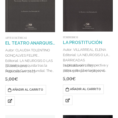
FEMINISMOS
ARTES ESCÉNICAS
LA PROSTITUCIÓN
EL TEATRO ANARQUISTA TRAS LA SEGUNDA GUERRA MUNDIAL
Autor: VILLARREAL, ELENA
Autor: CLAUDIA TOLENTINO
Editorial: LA NEUROSIS O LAS
GONÇALVES FELIPE
BARRICADAS
Editorial: LA NEUROSIS O LAS
La prostitución. Perspectiva y
Publicado en: 2023
“El teatro anarquista tras la
BARRICADAS
propuestas libertarias es el
ISBN: 978-92-0-058307-0
Segunda Guerra Mundial: The
Publicado en: 2023
undécimo título de la colección
Living Theatre y el Laboratório
ISBN: 978-92-0-082066-3
5,00
€
5,00
€
Lmentales. Este trabajo de
de Ensaios” es el…
Elena Villarreal se…
AÑADIR AL CARRITO
AÑADIR AL CARRITO