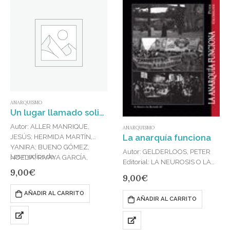
ANARQUISMO
Un lugar llamado solidaridad : El legado de Kropotkin
Autor: ALLER MANRIQUE,
ANARQUISMO
La anarquía funciona
JESÚS; HERMIDA MARTÍN,
YANIRA; BUENO GÓMEZ,
Autor: GELDERLOOS, PETER
Los medios de…
NOELIA; RIVAYA GARCÍA,
Editorial: LA NEUROSIS O LAS
BENJAMÍN; OVEJERO
9,00
€
BARRICADAS
9,00
€
BERNAL, ANASTASIO; HEVIA
Publicado en: 2023
CARRILLO, AITOR; C
ISBN: 978-84-941614-1-4
AÑADIR AL CARRITO
Editorial: LA NEUROSIS O LAS
AÑADIR AL CARRITO
La idea de que el anarquismo
BARRICADAS
se basa en una serie de
Publicado en: 2023
principios irrealizables está
ISBN: 978-84-121342-5-4