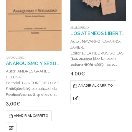
ANARQUISMO
LOS ATENEOS LIBERTARIOS EN ESPAÑA (1931-1939)
Autor: NAVARRO NAVARRO,
JAVIER
Editorial: LA NEUROSIS O LAS
ANARQUISMO
“Los ateneos libertarios en
BARRICADAS
ANARQUISMO Y SEXUALIDAD
España (1931-1939)” es el
Publicado en: 2017
séptimo título de la colección
ISBN: 9789200062957
Autor: ANDRÉS GRANEL,
4,00
€
Lmentales. Este trabajo de
HELENA
Javier Navarro…
Editorial: LA NEUROSIS O LAS
AÑADIR AL CARRITO
Anarquismo y sexualidad, de
BARRICADAS
Helena Andrés Granel es un
Publicado en: 2023
breve acercamiento a la historia
ISBN: 978-92-0-037667-2
3,00
€
del anarquismo en el primer…
AÑADIR AL CARRITO