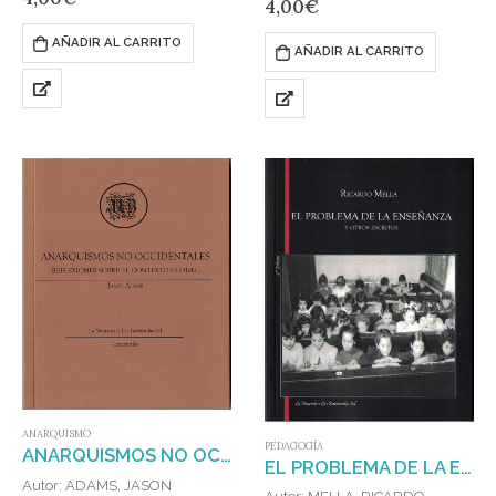
4,00
€
noveno título de la…
ocupado de analizar todo lo
relacionado con las cuestiones…
AÑADIR AL CARRITO
AÑADIR AL CARRITO
ANARQUISMO
PEDAGOGÍA
ANARQUISMOS NO OCCIDENTALES
EL PROBLEMA DE LA ENSEÑANZA Y OTROS ESCRITOS
Autor: ADAMS, JASON