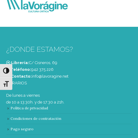
¿DONDE ESTAMOS?
Librería:
C/ Cisneros, 69
Teléfono:
‭942 375 226‬
Alternar alto contraste
Contacto:
info@lavoragine.net
HORARIOS
Alternar tamaño de letra
De lunes a viernes
de 10 a 13:30h. y de 17:30 a 21h.
Política de privacidad
Condiciones de contratación
Pago seguro