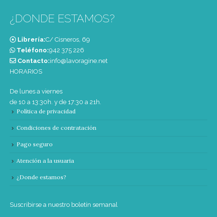
¿DONDE ESTAMOS?
Librería:
C/ Cisneros, 69
Teléfono:
‭942 375 226‬
Contacto:
info@lavoragine.net
HORARIOS
De lunes a viernes
de 10 a 13:30h. y de 17:30 a 21h.
Política de privacidad
Condiciones de contratación
Pago seguro
Atención a la usuaria
¿Donde estamos?
Suscribirse a nuestro boletín semanal