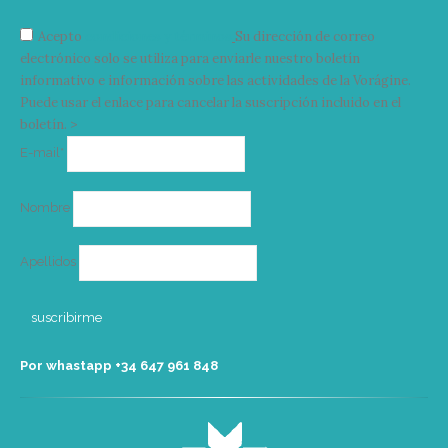
Acepto
condiciones y términos
Su dirección de correo
electrónico solo se utiliza para enviarle nuestro boletín
informativo e información sobre las actividades de la Vorágine.
Puede usar el enlace para cancelar la suscripción incluido en el
boletín. >
Correo
E-mail*
electrónico
Nombre
Apellidos
Por whastapp +34 ‭647 961 848‬