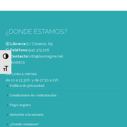
¿DONDE ESTAMOS?
Librería:
C/ Cisneros, 69
Teléfono:
‭942 375 226‬
Contacto:
info@lavoragine.net
Alternar alto contraste
HORARIOS
Alternar tamaño de letra
De lunes a viernes
de 10 a 13:30h. y de 17:30 a 21h.
Política de privacidad
Condiciones de contratación
Pago seguro
Atención a la usuaria
¿Donde estamos?