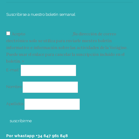
Suscribirse a nuestro boletín semanal
Acepto
condiciones y términos
Su dirección de correo
electrónico solo se utiliza para enviarle nuestro boletín
informativo e información sobre las actividades de la Vorágine.
Puede usar el enlace para cancelar la suscripción incluido en el
boletín. >
Correo
E-mail*
electrónico
Nombre
Apellidos
Por whastapp +34 ‭647 961 848‬