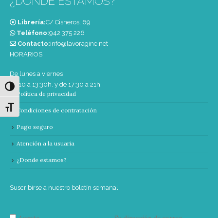
¿DONDE ESTAMOS?
Librería:
C/ Cisneros, 69
Teléfono:
‭942 375 226‬
Contacto:
info@lavoragine.net
HORARIOS
De lunes a viernes
de 10 a 13:30h. y de 17:30 a 21h.
Alternar alto contraste
Política de privacidad
Alternar tamaño de letra
Condiciones de contratación
Pago seguro
Atención a la usuaria
¿Donde estamos?
Suscribirse a nuestro boletín semanal