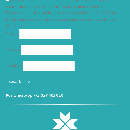
Acepto
condiciones y términos
Su dirección de correo
electrónico solo se utiliza para enviarle nuestro boletín
informativo e información sobre las actividades de la Vorágine.
Puede usar el enlace para cancelar la suscripción incluido en el
boletín. >
Correo
E-mail*
electrónico
Nombre
Apellidos
Por whastapp +34 ‭647 961 848‬