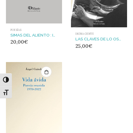
POESÍAS
DIGNA GENTE
SIMAS DEL ALIENTO : INCLUYE CD
LAS CLAVES DE LO OSCURO: Biografía de Ángel Guinda
20,00
€
25,00
€
Alternar alto contraste
Alternar tamaño de letra