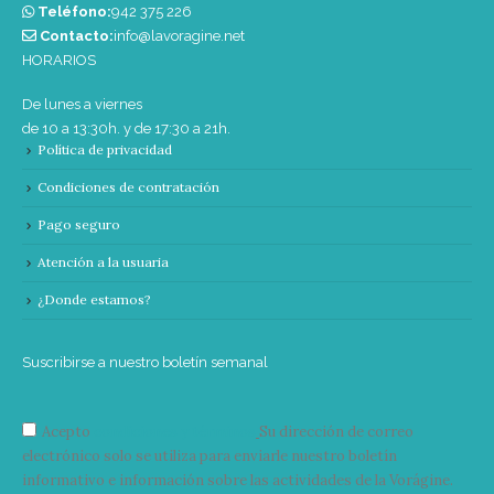
Teléfono:
‭942 375 226‬
Contacto:
info@lavoragine.net
HORARIOS
De lunes a viernes
de 10 a 13:30h. y de 17:30 a 21h.
Política de privacidad
Condiciones de contratación
Pago seguro
Atención a la usuaria
¿Donde estamos?
Suscribirse a nuestro boletín semanal
Acepto
condiciones y términos
Su dirección de correo
electrónico solo se utiliza para enviarle nuestro boletín
informativo e información sobre las actividades de la Vorágine.