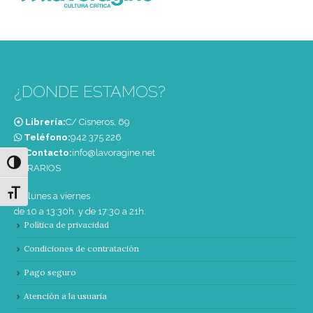
¿DONDE ESTAMOS?
Librería:
C/ Cisneros, 69
Teléfono:
‭942 375 226‬
Contacto:
info@lavoragine.net
Alternar alto contraste
HORARIOS
Alternar tamaño de letra
De lunes a viernes
de 10 a 13:30h. y de 17:30 a 21h.
Política de privacidad
Condiciones de contratación
Pago seguro
Atención a la usuaria