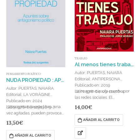
TRABAJO
Al menos tienes trabajo
Autor: PUERTAS, NAIARA
PENSAMIENTO POLÍTICO
Editorial: ANTIPERSONA
NUDA PROPIEDAD : APUNTES SOBRE ANTAGONISMO POLÍTICO
Publicado en: 2019
Autor: PUERTAS, NAIARA
La imagen circula mucho por
ISBN: 978-84-09-11476-4
Editorial: LA VORÁGINE
las redes sociales. El
Publicado en: 2024
protagonista de Ben-Hur,
14,00
€
Las páginas de este libro, una
ISBN: 978-84-129190-9-7
interpretado por Charlton
vez agitadas, pueden provocar
Heston, rema en una galera
algunas minireacciones en
AÑADIR AL CARRITO
13,50
€
después de haber sido…
cadena que dejen en la
intemperie a la lectora y…
AÑADIR AL CARRITO