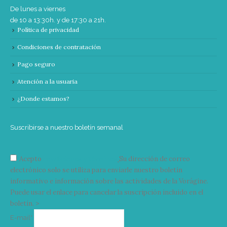
De lunes a viernes
de 10 a 13:30h. y de 17:30 a 21h.
Política de privacidad
Condiciones de contratación
Pago seguro
Atención a la usuaria
¿Donde estamos?
Suscribirse a nuestro boletín semanal
Acepto
condiciones y términos
Su dirección de correo
electrónico solo se utiliza para enviarle nuestro boletín
informativo e información sobre las actividades de la Vorágine.
Puede usar el enlace para cancelar la suscripción incluido en el
boletín. >
Correo
E-mail*
electrónico