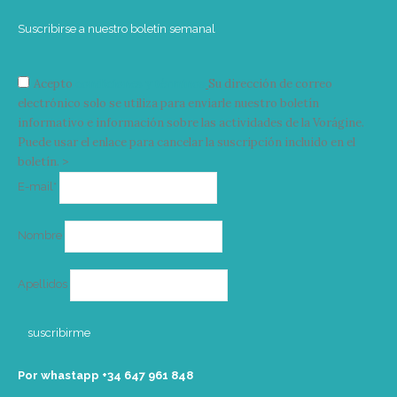
Suscribirse a nuestro boletín semanal
Acepto
condiciones y términos
Su dirección de correo
electrónico solo se utiliza para enviarle nuestro boletín
informativo e información sobre las actividades de la Vorágine.
Puede usar el enlace para cancelar la suscripción incluido en el
boletín. >
Correo
E-mail*
electrónico
Nombre
Apellidos
Por whastapp +34 ‭647 961 848‬