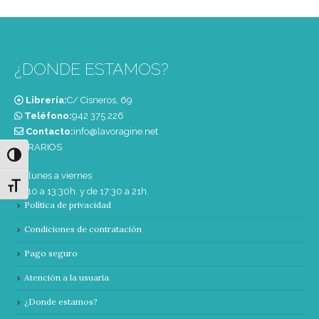
¿DONDE ESTAMOS?
Librería:
C/ Cisneros, 69
Teléfono:
‭942 375 226‬
Contacto:
info@lavoragine.net
HORARIOS
Alternar alto contraste
De lunes a viernes
Alternar tamaño de letra
de 10 a 13:30h. y de 17:30 a 21h.
Política de privacidad
Condiciones de contratación
Pago seguro
Atención a la usuaria
¿Donde estamos?