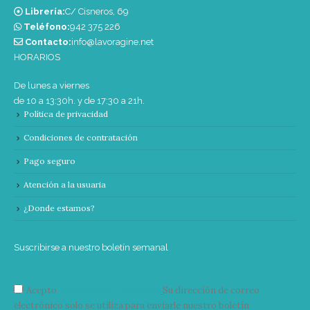
Librería:
C/ Cisneros, 69
Teléfono:
‭942 375 226‬
Contacto:
info@lavoragine.net
HORARIOS
De lunes a viernes
de 10 a 13:30h. y de 17:30 a 21h.
Política de privacidad
Condiciones de contratación
Pago seguro
Atención a la usuaria
¿Donde estamos?
Suscribirse a nuestro boletín semanal
Acepto
condiciones y términos
Su dirección de correo
electrónico solo se utiliza para enviarle nuestro boletín