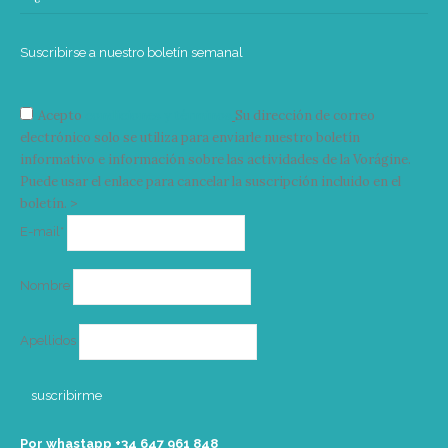
Suscribirse a nuestro boletín semanal
Acepto
condiciones y términos
Su dirección de correo
electrónico solo se utiliza para enviarle nuestro boletín
informativo e información sobre las actividades de la Vorágine.
Puede usar el enlace para cancelar la suscripción incluido en el
boletín. >
Correo
E-mail*
electrónico
Nombre
Apellidos
Por whastapp +34 ‭647 961 848‬