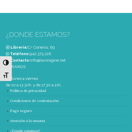
¿DONDE ESTAMOS?
Librería:
C/ Cisneros, 69
Teléfono:
‭942 375 226‬
Contacto:
info@lavoragine.net
Alternar alto contraste
HORARIOS
Alternar tamaño de letra
De lunes a viernes
de 10 a 13:30h. y de 17:30 a 21h.
Política de privacidad
Condiciones de contratación
Pago seguro
Atención a la usuaria
¿Donde estamos?