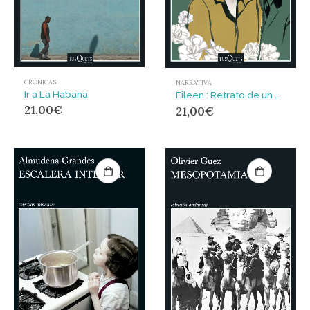
CRÓNICAS
NARRATIVA
Ir a La Habana
Eileen : Retrato de un matrimonio
21,00
€
21,00
€