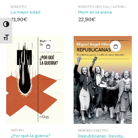
NARRATIVA
NARRATIVA ABYA YALA / LATIONAMÉRICA Y EL CARIBE
La mejor edad
Morir en la arena
21,90
€
22,90
€
Alternar alto contraste
Alternar tamaño de letra
HISTORIA
MEMORIA COLECTIVA
¿Por qué la guerra?
Republicanas : Revolución, guerra y exilio de nueve diputadas