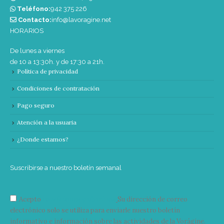
Teléfono:
‭942 375 226‬
Contacto:
info@lavoragine.net
HORARIOS
De lunes a viernes
de 10 a 13:30h. y de 17:30 a 21h.
Política de privacidad
Condiciones de contratación
Pago seguro
Atención a la usuaria
¿Donde estamos?
Suscribirse a nuestro boletín semanal
Acepto
condiciones y términos
Su dirección de correo
electrónico solo se utiliza para enviarle nuestro boletín
informativo e información sobre las actividades de la Vorágine.