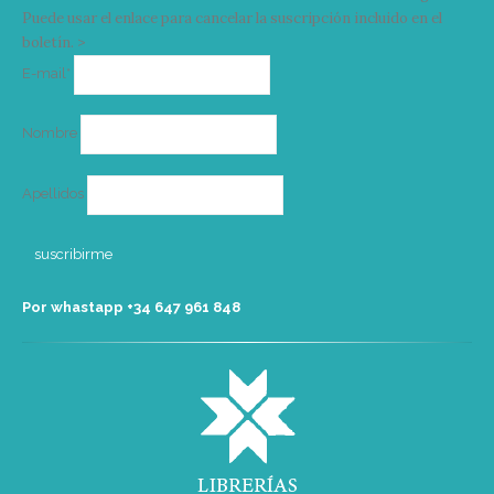
Puede usar el enlace para cancelar la suscripción incluido en el
boletín. >
Correo
E-mail*
electrónico
Nombre
Apellidos
Por whastapp +34 ‭647 961 848‬