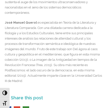
sustenta el auge de los movimientos ultraconservadores y
nacionalistas en el seno de los sistemas democráticos
contemporáneos.
José Manuel Querol
es especialista en Teoría de la Literatura y
Literatura Comparada. Con una dilatada carrera dedicada a la
filología y a los Estudios Culturales, tiene entre sus principales
intereses de análisis las relaciones de alteridad cultural y los
procesos de transformación semántica e ideológica de nuestras
imágenes del mundo. Fruto de este trabajo son Del ágora al caos:
cultura y geopolítica en el mediterráneo, que figura en esta misma
colección (2013), o La imagen de la Antigüedad en tiempos de la
Revolución Francesa (Trea, 2015). Su obra más reciente es
Postfascismos: el lado oscuro de la democracia, en esta misma
editorial (2015). Actualmente imparte clase en la Universidad Carlos
III de Madrid.
Alternar alto contraste
Share this post
Alternar tamaño de letra