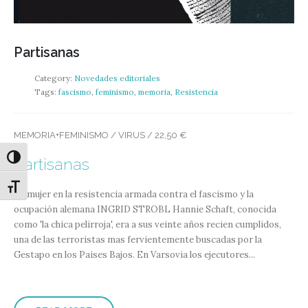
Partisanas
Category:
Novedades editoriales
Tags:
fascismo
,
feminismo
,
memoria
,
Resistencia
MEMORIA+FEMINISMO / VIRUS / 22,50 €
Alternar alto contraste
Partisanas
Alternar tamaño de letra
La mujer en la resistencia armada contra el fascismo y la
ocupación alemana INGRID STROBL
Hannie Schaft, conocida
como 'la chica pelirroja', era a sus veinte años recien cumplidos,
una de las terroristas mas fervientemente buscadas por la
Gestapo en los Paises Bajos. En Varsovia los ejecutores...