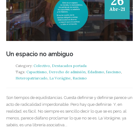
26
Abr-21
Un espacio no ambiguo
Category:
Colectivo
,
Destacados portada
Tags:
Capacitismo
,
Derecho de admisión
,
Edadismo
,
fascismo
,
Heteropatriarcado
,
La Vorágine
,
Racismo
Son tiempos de equidistancias. Cuesta definirse y definirse parece un
acto de radicalidad imperdonable. Pero hay que definirse. Y, en
realidad, es fácil. No siempre es sencillo decir lo que se es pero, al
menos, parece diáfano proclamar lo que no se es. La Vorágine, ya
sabéis, es una librería asociativa...