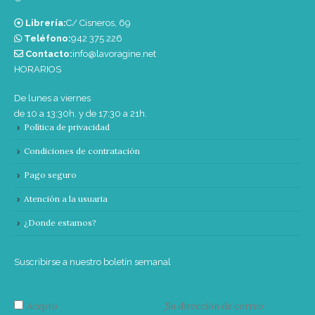
Librería:
C/ Cisneros, 69
Teléfono:
‭942 375 226‬
Contacto:
info@lavoragine.net
HORARIOS
De lunes a viernes
de 10 a 13:30h. y de 17:30 a 21h.
Política de privacidad
Condiciones de contratación
Pago seguro
Atención a la usuaria
¿Donde estamos?
Suscribirse a nuestro boletín semanal
Acepto
condiciones y términos
Su dirección de correo