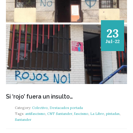
23
Jul-22
Si ‘rojo’ fuera un insulto…
Category:
Colectivo
,
Destacados portada
Tags:
antifascismo
,
CNT Santander
,
fascismo
,
La Libre
,
pintadas
,
Santander