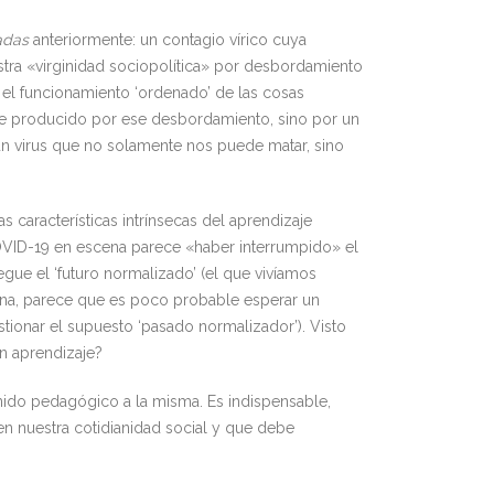
adas
anteriormente: un contagio vírico cuya
tra «virginidad sociopolítica» por desbordamiento
 el funcionamiento ‘ordenado’ de las cosas
te producido por ese desbordamiento, sino por un
 (un virus que no solamente nos puede matar, sino
características intrínsecas del aprendizaje
COVID-19 en escena parece «haber interrumpido» el
egue el ‘futuro normalizado’ (el que vivíamos
 una, parece que es poco probable esperar un
tionar el supuesto ‘pasado normalizador’). Visto
un aprendizaje?
enido pedagógico a la misma. Es indispensable,
 en nuestra cotidianidad social y que debe