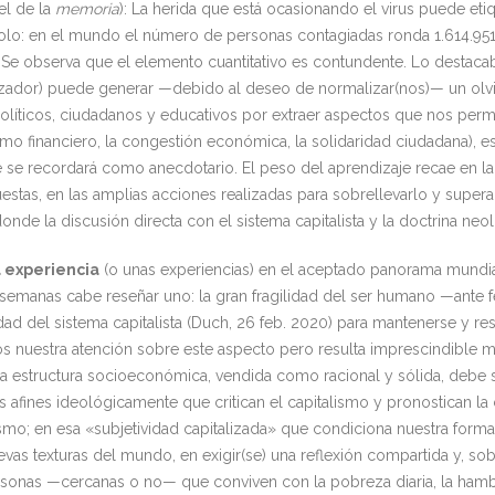
el de la
memoria
): La herida que está ocasionando el virus puede e
 solo: en el mundo el número de personas contagiadas ronda 1.614.951 
. Se observa que el elemento cuantitativo es contundente. Lo destaca
zador) puede generar —debido al deseo de normalizar(nos)— un olvi
políticos, ciudadanos y educativos por extraer aspectos que nos permi
sismo financiero, la congestión económica, la solidaridad ciudadana)
 se recordará como anecdotario. El peso del aprendizaje recae en l
tas, en las amplias acciones realizadas para sobrellevarlo y superar
nde la discusión directa con el sistema capitalista y la doctrina neolib
 experiencia
(o unas experiencias) en el aceptado panorama mundia
 semanas cabe reseñar uno: la gran fragilidad del ser humano —ante
ad del sistema capitalista (Duch, 26 feb. 2020) para mantenerse y re
uestra atención sobre este aspecto pero resulta imprescindible men
stra estructura socioeconómica, vendida como racional y sólida, debe
fines ideológicamente que critican el capitalismo y pronostican la c
smo; en esa «subjetividad capitalizada» que condiciona nuestra forma
as texturas del mundo, en exigir(se) una reflexión compartida y, sob
 personas —cercanas o no— que conviven con la pobreza diaria, la ha