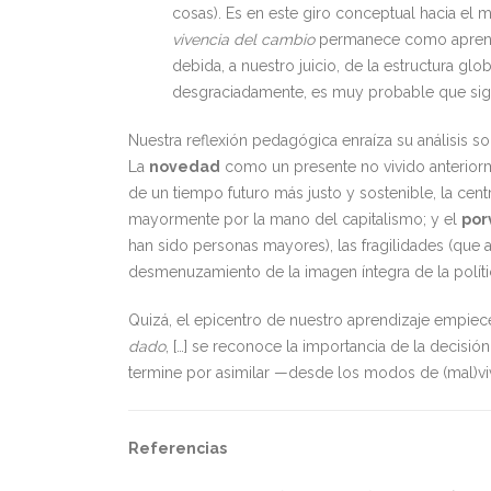
cosas). Es en este giro conceptual hacia el
vivencia del cambio
permanece como aprendi
debida, a nuestro juicio, de la estructura g
desgraciadamente, es muy probable que sig
Nuestra reflexión pedagógica enraíza su análisis sob
La
novedad
como un presente no vivido anteriorme
de un tiempo futuro más justo y sostenible, la ce
mayormente por la mano del capitalismo; y el
por
han sido personas mayores), las fragilidades (que
desmenuzamiento de la imagen íntegra de la polític
Quizá, el epicentro de nuestro aprendizaje empiece
dado
, […] se reconoce la importancia de la decisi
termine por asimilar —desde los modos de (mal)v
Referencias