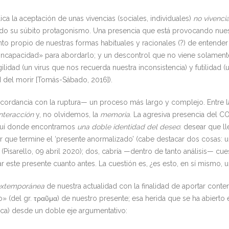
lica la aceptación de unas vivencias (sociales, individuales)
no vivenci
do su súbito protagonismo. Una presencia que está provocando nues
to propio de nuestras formas habituales y racionales (?) de entender
 incapacidad» para abordarlo; y un descontrol que no viene solamen
ilidad (un virus que nos recuerda nuestra inconsistencia) y futilidad
d del morir [Tomás-Sábado, 2016]).
rdancia con la ruptura— un proceso más largo y complejo. Entre las 
nteracción
y, no olvidemos, la
memoria
. La agresiva presencia del 
quí donde encontramos
una
doble identidad del deseo
: desear que ll
ar que termine el ‘presente anormalizado’ (cabe destacar dos cosas:
isarello, 09 abril 2020); dos, cabría —dentro de tanto análisis— cues
dar este presente cuanto antes. La cuestión es, ¿es esto, en sí mismo, 
extemporánea
de nuestra actualidad con la finalidad de aportar cont
o» (del gr. τραῦμα) de nuestro presente; esa herida que se ha abierto
ca) desde un doble eje argumentativo: