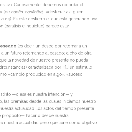
ositiva. Curiosamente, debemos recordar el
o» (de
confín
,
confināre
): «desterrar a alguien,
 2014). Es este destierro el que está generando una
 (parálisis e inquietud) parece estar
deseado
(es decir, un deseo por retornar a un
 a un futuro retornando al pasado; dicho de otra
 que la novedad de nuestro presente no pueda
circunstancias) caracterizada por «[…] un estímulo
 como «cambio producido en algo», «suceso
istinto —o esa es nuestra intención— y
o, las premisas desde las cuales iniciamos nuestro
nuestra actualidad (los actos del tiempo presente
ro propósito— hacerlo desde nuestra
e nuestra actualidad pero que tiene como objetivo