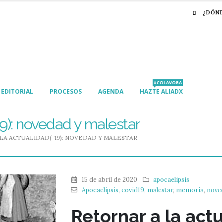
¿DÓN
#COLAVORA
EDITORIAL
PROCESOS
AGENDA
HAZTE ALIADX
19): novedad y malestar
LA ACTUALIDAD(-19): NOVEDAD Y MALESTAR
15 de abril de 2020
apocaelipsis
Apocaelipsis
,
covid19
,
malestar
,
memoria
,
nove
Retornar a la actu