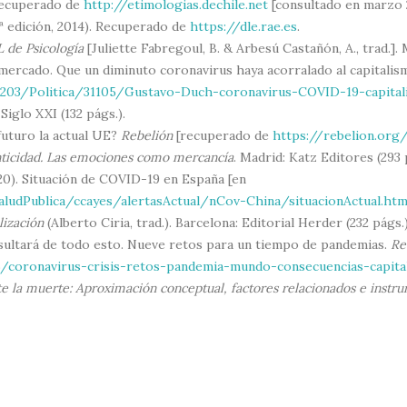
 Recuperado de
http://etimologias.dechile.net
[consultado en marzo 
ª edición, 2014). Recuperado de
https://dle.rae.es
.
 de Psicología
[Juliette Fabregoul, B. & Arbesú Castañón, A., trad.].
re mercado. Que un diminuto coronavirus haya acorralado al capitali
0203/Politica/31105/Gustavo-Duch-coronavirus-COVID-19-capital
 Siglo XXI (132 págs.).
 futuro la actual UE?
Rebelión
[recuperado de
https://rebelion.org/
nticidad. Las emociones como mercancía
. Madrid: Katz Editores (293 
020). Situación de COVID-19 en España [en
ludPublica/ccayes/alertasActual/nCov-China/situacionActual.ht
lización
(Alberto Ciria, trad.). Barcelona: Editorial Herder (232 págs.)
resultará de todo esto. Nueve retos para un tiempo de pandemias.
Re
/coronavirus-crisis-retos-pandemia-mundo-consecuencias-capita
e la muerte: Aproximación conceptual, factores relacionados e instr