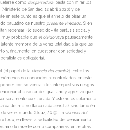
tiquetarse como
desgarradora
; basta con mirar los
(Ministerio de Sanidad, 12 abril 2020) y de
ble en este punto es que el anhelo de pisar un
do paulatino de nuestro
presente
virilizado
. Si en
tan repensar «lo sucedido» (la parálisis social y
, es muy probable que
el olvido
vaya pausadamente
a
latente memoria
de la voraz letalidad a la que las
lo y, finalmente, en cuestionar con seriedad y
eralista es obligatoria).
l (el papel de la
vivencia del cambio
): Entre los
 fenómenos no conocidos ni controlados, en este
sponder con solvencia a los intempestivos riesgos
cionar el carácter desigualitario y agresivo que
 ser seriamente cuestionada. Y este no es solamente
aída del mismo (tarea nada sencilla), sino también
 de ver el mundo (Illouz, 2019). La
vivencia del
re todo, en llevar la radicalidad del pensamiento
mbruna o la muerte como compañeras, entre otras