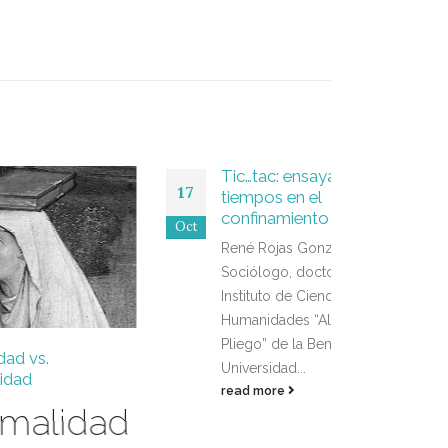
Tic…tac: ensayar otros
17
tiempos en el
confinamiento
Oct
René Rojas González |
Sociólogo, doctorante del
Instituto de Ciencias Sociales y
Humanidades “Alfonso Vélez
Pliego” de la Benemérita
Universidad...
Marí
read more
03
caus
dad
cons
Sep