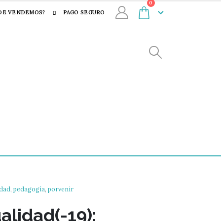
0
DE VENDEMOS?
PAGO SEGURO
dad
,
pedagogía
,
porvenir
alidad(-19):