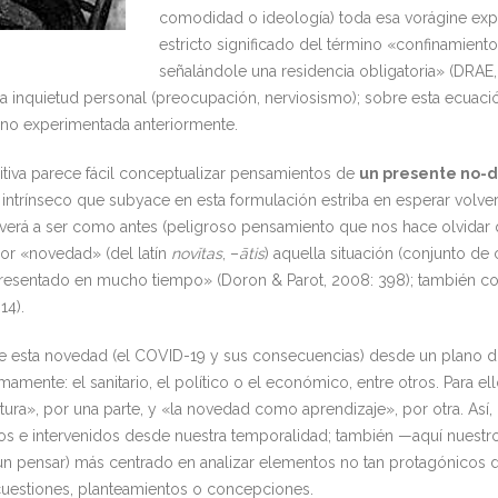
comodidad o ideología) toda esa vorágine exp
estricto significado del término «confinamient
señalándole una residencia obligatoria» (DRAE,
una inquietud personal (preocupación, nerviosismo); sobre esta ecuación
 no experimentada anteriormente.
iva parece fácil conceptualizar pensamientos de
un presente no-
 intrínseco que subyace en esta formulación estriba en esperar volver
verá a ser como antes (peligroso pensamiento que nos hace olvidar
or «novedad» (del latín
novĭtas
, –
ātis
) aquella situación (conjunto de 
 presentado en mucho tiempo» (Doron & Parot, 2008: 398); también
14).
bre esta novedad (el COVID-19 y sus consecuencias) desde un plano d
ente: el sanitario, el político o el económico, entre otros. Para ell
ura», por una parte, y «la novedad como aprendizaje», por otra. Así, 
os e intervenidos desde nuestra temporalidad; también —aquí nuest
un pensar) más centrado en analizar elementos no tan protagónicos d
s cuestiones, planteamientos o concepciones.