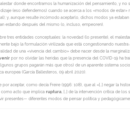
 malestar donde encontramos la humanización del pensamiento, y no 
zaje (eso defendemos) cuando se acerca a los «modos de estar» 
lobal); y, aunque resulte incómodo aceptarlo, dichos modos ya estaban
an estando después del mismo (o, incluso, empeoren).
re tres entidades conceptuales: la novedad (lo presente), el malestar 
nte bajo la formulación virilizada que está congestionando nuestra 
ntralidad de una «vivencia del cambio» debe nacer desde la marginal
venir
por no olvidar las heridas que la presencia del COVID-19 ha tra
 algunos grupos pagarán más que otros) de un aparente sistema soci
a europea (García Ballesteros, 09 abril 2020).
 por aceptar, como decía Freire (1996: 108), que al «[…] negar la hi
ón como acto que implica
ruptura
, […] de la intervención crítica de 
ivir presentes— diferentes modos de pensar política y pedagógicam