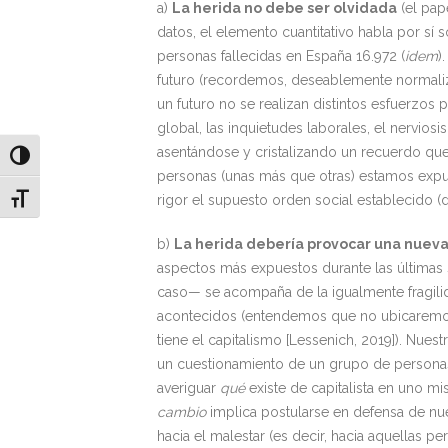
a)
La herida no debe ser olvidada
(el pap
datos, el elemento cuantitativo habla por sí
personas fallecidas en España 16.972 (
idem
)
futuro (recordemos, deseablemente normali
un futuro no se realizan distintos esfuerzos 
global, las inquietudes laborales, el nervio
asentándose y cristalizando un recuerdo que
Alternar alto contraste
personas (unas más que otras) estamos expues
rigor el supuesto orden social establecido (do
Alternar tamaño de letra
b)
La herida debería provocar una nueva
aspectos más expuestos durante las últimas
caso— se acompaña de la igualmente fragilid
acontecidos (entendemos que no ubicaremos n
tiene el capitalismo [Lessenich, 2019]). Nue
un cuestionamiento de un grupo de personas a
averiguar
qué
existe de capitalista en uno mi
cambio
implica postularse en defensa de nuev
hacia el malestar (es decir, hacia aquellas