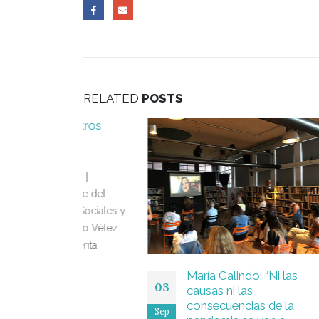
RELATED
POSTS
r otros
06
Jul
lez |
rante del
ias Sociales y
fonso Vélez
emérita
María Galindo: “Ni las
03
causas ni las
consecuencias de la
Sep