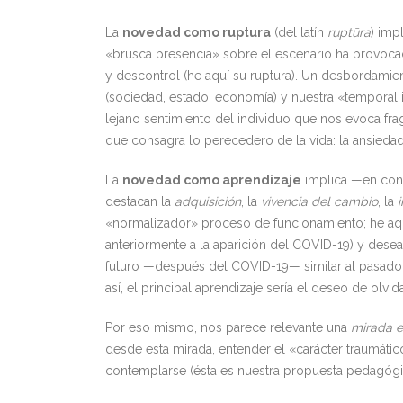
La
novedad como ruptura
(del latín
ruptūra
) imp
«brusca presencia» sobre el escenario ha provoca
y descontrol (he aquí su ruptura). Un desbordamien
(sociedad, estado, economía) y nuestra «temporal
lejano sentimiento del individuo que nos evoca frag
que consagra lo perecedero de la vida: la ansieda
La
novedad como aprendizaje
implica —en conco
destacan la
adquisición
, la
vivencia del cambio
, la
i
«normalizador» proceso de funcionamiento; he a
anteriormente a la aparición del COVID-19) y dese
futuro —después del COVID-19— similar al pasado (P
así, el principal aprendizaje sería el deseo de olvi
Por eso mismo, nos parece relevante una
mirada 
desde esta mirada, entender el «carácter traumátic
contemplarse (ésta es nuestra propuesta pedagógi