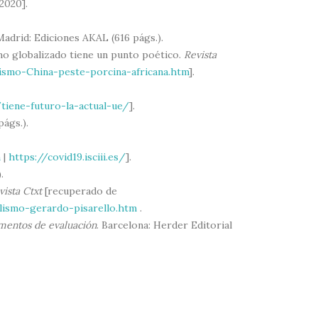
2020].
 Madrid: Ediciones AKAL (616 págs.).
smo globalizado tiene un punto poético.
Revista
ismo-China-peste-porcina-africana.htm
].
tiene-futuro-la-actual-ue/
].
págs.).
m
|
https://covid19.isciii.es/
].
.
vista Ctxt
[recuperado de
lismo-gerardo-pisarello.htm
.
umentos de evaluación
. Barcelona: Herder Editorial