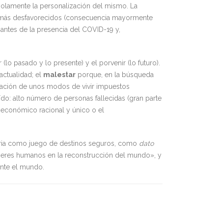
solamente la personalización del mismo. La
más desfavorecidos (consecuencia mayormente
 antes de la presencia del COVID-19 y,
(lo pasado y lo presente) y el porvenir (lo futuro).
actualidad; el
malestar
porque, en la búsqueda
ización de unos modos de vivir impuestos
ído: alto número de personas fallecidas (gran parte
oeconómico racional y único o el
storia como juego de destinos seguros, como
dato
los seres humanos en la reconstrucción del mundo», y
ente el mundo.