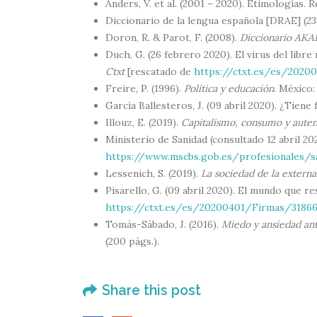
Anders, V. et al. (2001 – 2020). Etimologías.
Diccionario de la lengua española [DRAE] (23
Doron, R. & Parot, F. (2008).
Diccionario AKAL
Duch, G. (26 febrero 2020). El virus del lib
Ctxt
[rescatado de
https://ctxt.es/es/2020
Freire, P. (1996).
Política y educación
. México:
García Ballesteros, J. (09 abril 2020). ¿Tiene
Illouz, E. (2019).
Capitalismo, consumo y aute
Ministerio de Sanidad (consultado 12 abril 2
https://www.mscbs.gob.es/profesionales/sa
Lessenich, S. (2019).
La sociedad de la externa
Pisarello, G. (09 abril 2020). El mundo que 
https://ctxt.es/es/20200401/Firmas/31866
Tomás-Sábado, J. (2016).
Miedo y ansiedad ant
(200 págs.).
Share this post