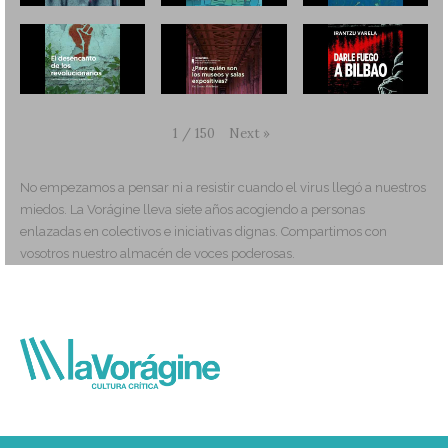
Next
»
1
/
150
No empezamos a pensar ni a resistir cuando el virus llegó a nuestros
miedos. La Vorágine lleva siete años acogiendo a personas
enlazadas en colectivos e iniciativas dignas. Compartimos con
vosotros nuestro almacén de voces poderosas.