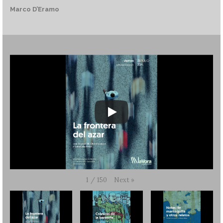
Marco D’Eramo
Next
»
1
/
150