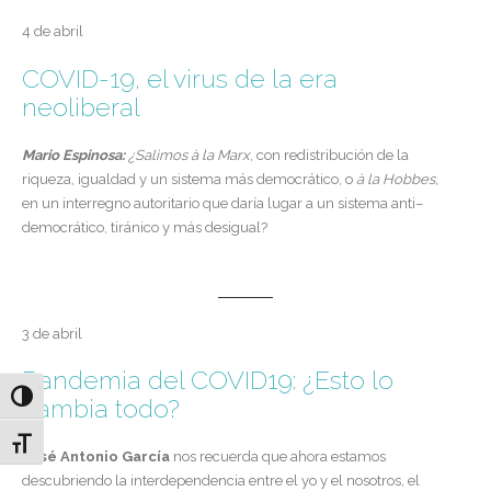
4 de abril
COVID-19, el virus de la era
neoliberal
Mario Espinosa:
¿Salimos à la Marx
, con redistribución de la
riqueza, igualdad y un sistema más democrático, o
à la Hobbes,
en un interregno autoritario que daría lugar a un sistema anti–
democrático, tiránico y más desigual?
3 de abril
Pandemia del COVID19: ¿Esto lo
Alternar alto contraste
cambia todo?
Alternar tamaño de letra
José Antonio García
nos recuerda que ahora estamos
descubriendo la interdependencia entre el yo y el nosotros, el