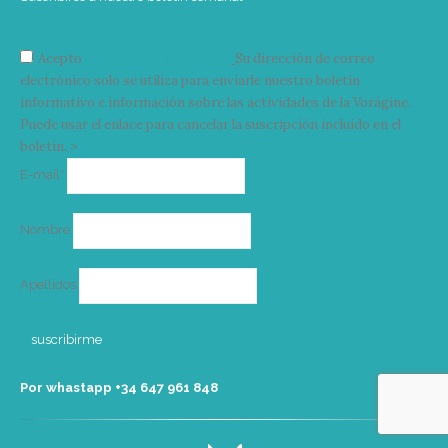
Acepto
condiciones y términos
Su dirección de correo
electrónico solo se utiliza para enviarle nuestro boletín
informativo e información sobre las actividades de la Vorágine.
Puede usar el enlace para cancelar la suscripción incluido en el
boletín. >
Correo
E-mail*
electrónico
Nombre
Apellidos
Por whastapp +34 ‭647 961 848‬