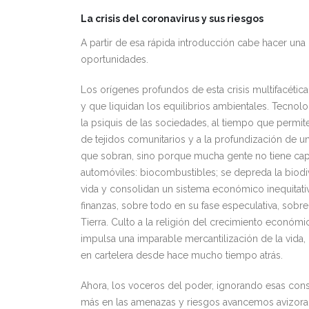
La crisis del coronavirus y sus riesgos
A partir de esa rápida introducción cabe hacer una 
oportunidades.
Los orígenes profundos de esta crisis multifacéti
y que liquidan los equilibrios ambientales. Tecnol
la psiquis de las sociedades, al tiempo que permi
de tejidos comunitarios y a la profundización de 
que sobran, sino porque mucha gente no tiene capa
automóviles: biocombustibles; se depreda la biodi
vida y consolidan un sistema económico inequitativ
finanzas, sobre todo en su fase especulativa, sobr
Tierra. Culto a la religión del crecimiento económ
impulsa una imparable mercantilización de la vida,
en cartelera desde hace mucho tiempo atrás.
Ahora, los voceros del poder, ignorando esas cons
más en las amenazas y riesgos avancemos avizoran