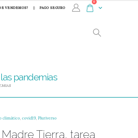
0
DE VENDEMOS?
PAGO SEGURO
r las pandemias
EMIAS
o climático
,
covid19
,
Pluriverso
Madre Tierra, tarea