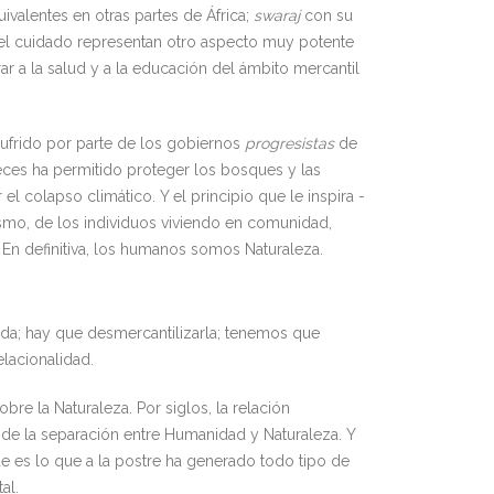
ivalentes en otras partes de África;
swaraj
con su
 del cuidado representan otro aspecto muy potente
ar a la salud y a la educación del ámbito mercantil
 sufrido por parte de los gobiernos
progresistas
de
ces ha permitido proteger los bosques y las
l colapso climático. Y el principio que le inspira -
mismo, de los individuos viviendo en comunidad,
En definitiva, los humanos somos Naturaleza.
ada; hay que desmercantilizarla; tenemos que
lacionalidad.
re la Naturaleza. Por siglos, la relación
 de la separación entre Humanidad y Naturaleza. Y
ue es lo que a la postre ha generado todo tipo de
al.