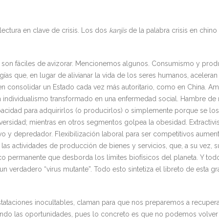
lectura en clave de crisis. Los dos
kanjis
de la palabra crisis en chino
ca son fáciles de avizorar. Mencionemos algunos. Consumismo y produ
ogías que, en lugar de alivianar la vida de los seres humanos, acelera
ten consolidar un Estado cada vez más autoritario, como en China. 
un individualismo transformado en una enfermedad social. Hambre de m
cidad para adquirirlos (o producirlos) o simplemente porque se los 
versidad; mientras en otros segmentos golpea la obesidad. Extracti
o y depredador. Flexibilización laboral para ser competitivos aument
e las actividades de producción de bienes y servicios, que, a su vez,
ico permanente que desborda los límites biofísicos del planeta. Y tod
 un verdadero “virus mutante”. Todo esto sintetiza el libreto de esta
tataciones inocultables, claman para que nos preparemos a recuperar
do las oportunidades, pues lo concreto es que no podemos volver a