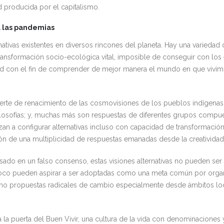
d producida por el capitalismo.
 las pandemias
tivas existentes en diversos rincones del planeta. Hay una variedad 
ansformación socio-ecológica vital, imposible de conseguir con los
ad con el fin de comprender de mejor manera el mundo en que vivimos
rte de renacimiento de las cosmovisiones de los pueblos indígenas;
 filosofías; y, muchas más son respuestas de diferentes grupos compu
 a configurar alternativas incluso con capacidad de transformación civ
ón de una multiplicidad de respuestas emanadas desde la creatividad
ado en un falso consenso, estas visiones alternativas no pueden ser r
oco pueden aspirar a ser adoptadas como una meta común por organi
mo propuestas radicales de cambio especialmente desde ámbitos loc
 la puerta del Buen Vivir, una cultura de la vida con denominaciones y