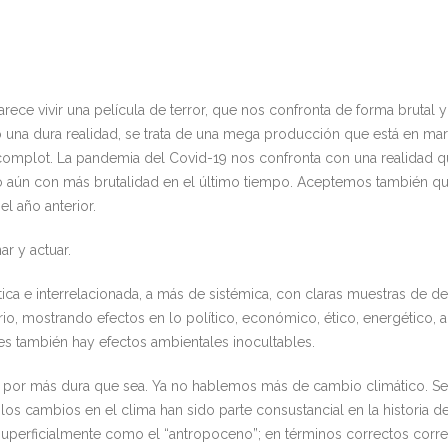
ce vivir una película de terror, que nos confronta de forma brutal y g
endo una dura realidad, se trata de una mega producción que está en 
 complot. La pandemia del Covid-19 nos confronta con una realidad 
o aún con más brutalidad en el último tiempo. Aceptemos también q
l año anterior.
ar y actuar.
tica e interrelacionada, a más de sistémica, con claras muestras de deb
o, mostrando efectos en lo político, económico, ético, energético, ali
 también hay efectos ambientales inocultables.
 por más dura que sea. Ya no hablemos más de cambio climático. S
s cambios en el clima han sido parte consustancial en la historia de
perficialmente como el “antropoceno”; en términos correctos corre