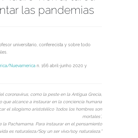
entar las pandemias
fesor universitario, conferecista y sobre todo
les.
rica/Nuevamerica
n. 166 abril-junho 2020 y
l coronavirus, como la peste en la Antigua Grecia,
co que alcance a instaurar en la conciencia humana
icar el silogismo aristotélico ´todos los hombres son
mortales´,
de la Pachamama. Para instaurar en el pensamiento
 vida es naturaleza/Soy un ser vivo/soy naturaleza.
”