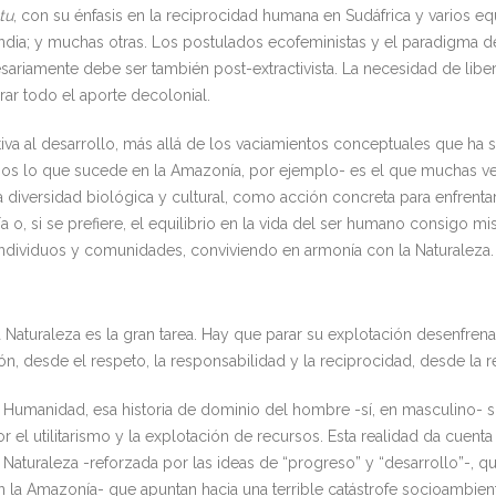
tu
, con su énfasis en la reciprocidad humana en Sudáfrica y varios equ
n India; y muchas otras. Los postulados ecofeministas y el paradigma
esariamente debe ser también post-extractivista. La necesidad de liber
rar todo el aporte decolonial.
ativa al desarrollo, más allá de los vaciamientos conceptuales que ha
emos lo que sucede en la Amazonía, por ejemplo- es el que muchas ve
 diversidad biológica y cultural, como acción concreta para enfrentar e
a o, si se prefiere, el equilibrio en la vida del ser humano consigo 
ndividuos y comunidades, conviviendo en armonía con la Naturaleza. 
 Naturaleza es la gran tarea. Hay que parar su explotación desenfren
, desde el respeto, la responsabilidad y la reciprocidad, desde la re
 Humanidad, esa historia de dominio del hombre -sí, en masculino- sob
l utilitarismo y la explotación de recursos. Esta realidad da cuenta
Naturaleza -reforzada por las ideas de “progreso” y “desarrollo”-, q
la Amazonía- que apuntan hacia una terrible catástrofe socioambient