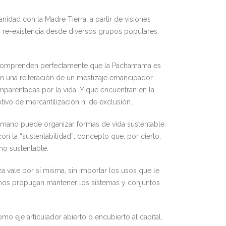
idad con la Madre Tierra, a partir de visiones
y re-existencia desde diversos grupos populares,
os comprenden perfectamente que la Pachamama es
en una reiteración de un mestizaje emancipador
parentadas por la vida. Y que encuentran en la
otivo de mercantilización ni de exclusión.
umano puede organizar formas de vida sustentable.
n la “sustentabilidad”; concepto que, por cierto,
mo sustentable.
a vale por sí misma, sin importar los usos que le
echos propugan mantener los sistemas y conjuntos
o eje articulador abierto o encubierto al capital.