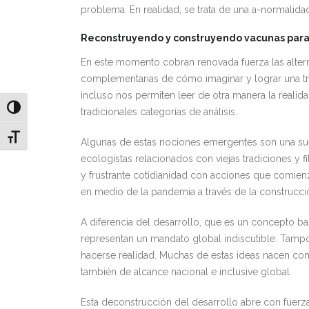
problema. En realidad, se trata de una a-normalida
Reconstruyendo y construyendo vacunas para
En este momento cobran renovada fuerza las alterna
complementarias de cómo imaginar y lograr una tr
incluso nos permiten leer de otra manera la realid
Alternar alto contraste
tradicionales categorías de análisis.
Alternar tamaño de letra
Algunas de estas nociones emergentes son una sue
ecologistas relacionados con viejas tradiciones y
y frustrante cotidianidad con acciones que comienzan
en medio de la pandemia a través de la construcci
A diferencia del desarrollo, que es un concepto bas
representan un mandato global indiscutible. Tamp
hacerse realidad. Muchas de estas ideas nacen co
también de alcance nacional e inclusive global.
Esta deconstrucción del desarrollo abre con fuerza