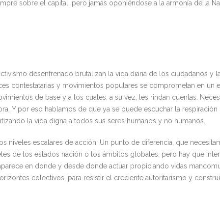
pre sobre el capital, pero jamás oponiéndose a la armonía de la Na
activismo desenfrenado brutalizan la vida diaria de los ciudadanos y 
voces contestatarias y movimientos populares se comprometan en un 
ovimientos de base y a los cuales, a su vez, les rindan cuentas. Neces
hora. Y por eso hablamos de que ya se puede escuchar la respiración d
izando la vida digna a todos sus seres humanos y no humanos.
 los niveles escalares de acción. Un punto de diferencia, que necesita
s de los estados nación o los ámbitos globales, pero hay que intenta
 aparece en donde y desde donde actuar propiciando vidas mancom
 horizontes colectivos, para resistir el creciente autoritarismo y const