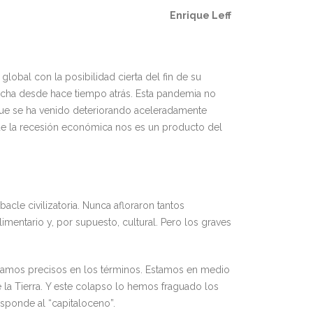
Enrique Leff
lobal con la posibilidad cierta del fin de su
marcha desde hace tiempo atrás. Esta pandemia no
que se ha venido deteriorando aceleradamente
ue la recesión económica nos es un producto del
acle civilizatoria. Nunca afloraron tantos
mentario y, por supuesto, cultural. Pero los graves
eamos precisos en los términos. Estamos en medio
 la Tierra. Y este colapso lo hemos fraguado los
sponde al “capitaloceno”.