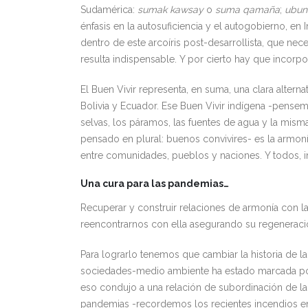
Sudamérica:
sumak kawsay
o
suma qamaña
;
ubun
énfasis en la autosuficiencia y el autogobierno, e
dentro de este arcoíris post-desarrollista, que nec
resulta indispensable. Y por cierto hay que incorpo
El Buen Vivir representa, en suma, una clara altern
Bolivia y Ecuador. Ese Buen Vivir indígena -pens
selvas, los páramos, las fuentes de agua y la misma
pensado en plural: buenos convivires- es la armoní
entre comunidades, pueblos y naciones. Y todos, i
Una cura para las pandemias…
Recuperar y construir relaciones de armonía con la
reencontrarnos con ella asegurando su regeneración
Para lograrlo tenemos que cambiar la historia de la
sociedades-medio ambiente ha estado marcada por e
eso condujo a una relación de subordinación de la 
pandemias -recordemos los recientes incendios en 