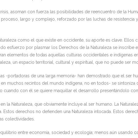
isis, asoman con fuerza las posibilidades de reencuentro de la Human
 proceso, largo y complejo, reforzado por las luchas de resistencia 
turaleza como el que existe en occidente, su aporte es clave. Ell
odo esfuerzo por plasmar los Derechos de la Naturaleza se inscribe 
ran elementos de todas aquellas culturas occidentales e indígenas em
eza, un espacio territorial, cultural y espiritual, que no puede ser m
genas -portadoras de una larga memoria- han demostrado que el ser h
 en muchos recintos del mundo indígena, no en todos- se sintoniza co
luso cuando con él se quiere maquillar el desarrollo presentándolo co
en la Naturaleza, que obviamente incluye al ser humano. La Naturalez
ca. Estos derechos no defienden una Naturaleza intocada. Estos der
las colectividades.
 equilibrio entre economía, sociedad y ecología; menos aún usando com