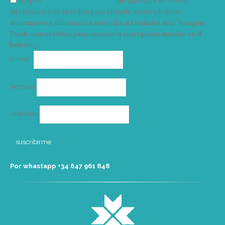
Acepto
condiciones y términos
Su dirección de correo
electrónico solo se utiliza para enviarle nuestro boletín
informativo e información sobre las actividades de la Vorágine.
Puede usar el enlace para cancelar la suscripción incluido en el
boletín. >
Correo
E-mail*
electrónico
Nombre
Apellidos
Por whastapp +34 ‭647 961 848‬