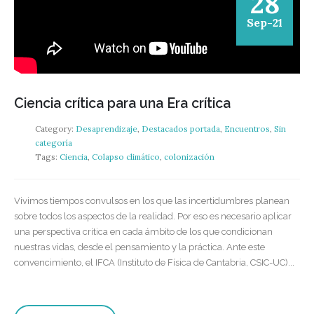
28
Sep-21
Ciencia crítica para una Era crítica
Category:
Desaprendizaje
,
Destacados portada
,
Encuentros
,
Sin
categoría
Tags:
Ciencia
,
Colapso climático
,
colonización
Vivimos tiempos convulsos en los que las incertidumbres planean
sobre todos los aspectos de la realidad. Por eso es necesario aplicar
una perspectiva crítica en cada ámbito de los que condicionan
nuestras vidas, desde el pensamiento y la práctica. Ante este
convencimiento, el IFCA (Instituto de Física de Cantabria, CSIC-UC)...