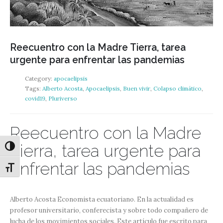
Reecuentro con la Madre Tierra, tarea
urgente para enfrentar las pandemias
Category:
apocaelipsis
Tags:
Alberto Acosta
,
Apocaelipsis
,
Buen vivir
,
Colapso climático
,
covid19
,
Pluriverso
Reecuentro con la Madre
Tierra, tarea urgente para
Alternar alto contraste
enfrentar las pandemias
Alternar tamaño de letra
Alberto Acosta Economista ecuatoriano. En la actualidad es
profesor universitario, conferecista y sobre todo compañero de
lucha de los movimientos sociales. Este artículo fue escrito para