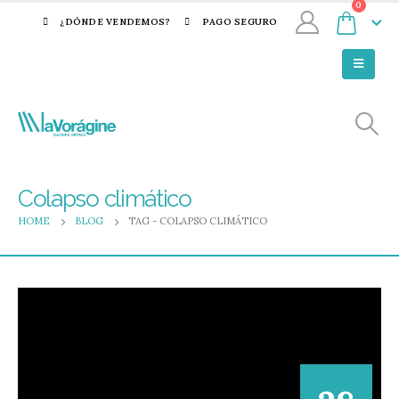
0
¿DÓNDE VENDEMOS?
PAGO SEGURO
Colapso climático
HOME
BLOG
TAG -
COLAPSO CLIMÁTICO