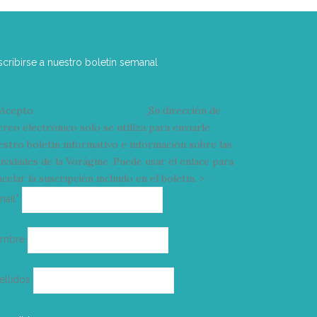
scribirse a nuestro boletín semanal
Acepto
condiciones y términos
Su dirección de
rreo electrónico solo se utiliza para enviarle
estro boletín informativo e información sobre las
tividades de la Vorágine. Puede usar el enlace para
celar la suscripción incluido en el boletín. >
Correo
mail*
electrónico
ombre
ellidos