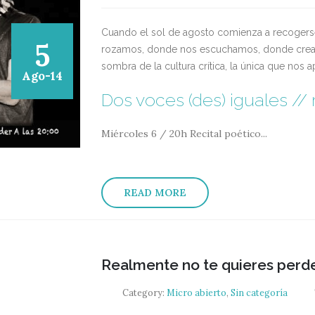
Cuando el sol de agosto comienza a recogers
5
rozamos, donde nos escuchamos, donde cream
sombra de la cultura crítica, la única que nos 
Ago-14
Dos voces (des) iguales // r
Miércoles 6 / 20h
Recital poético...
READ MORE
Realmente no te quieres perde
Category:
Micro abierto
,
Sin categoría