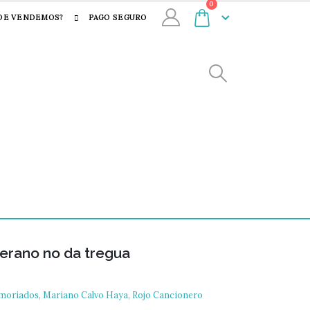
0
DE VENDEMOS?
PAGO SEGURO
verano no da tregua
emoriados
,
Mariano Calvo Haya
,
Rojo Cancionero