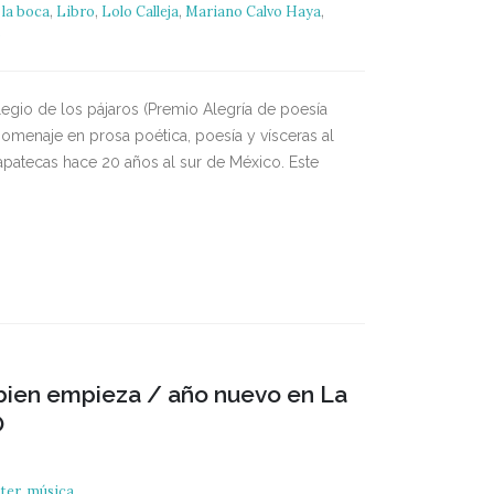
 la boca
,
Libro
,
Lolo Calleja
,
Mariano Calvo Haya
,
o
legio de los pájaros (Premio Alegría de poesía
omenaje en prosa poética, poesía y vísceras al
apatecas hace 20 años al sur de México. Este
 bien empieza / año nuevo en La
O
ter
,
música