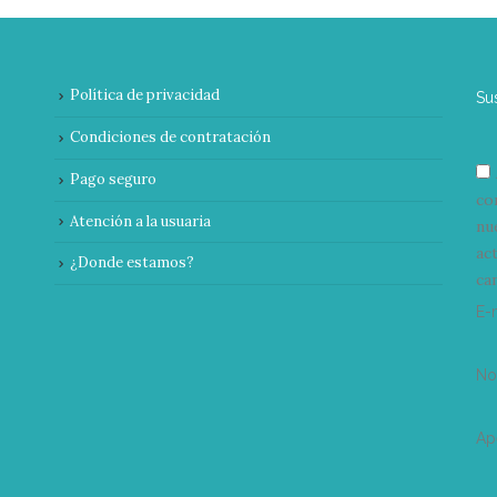
Política de privacidad
Su
Condiciones de contratación
Pago seguro
co
Atención a la usuaria
nu
ac
¿Donde estamos?
can
E-
N
Ap