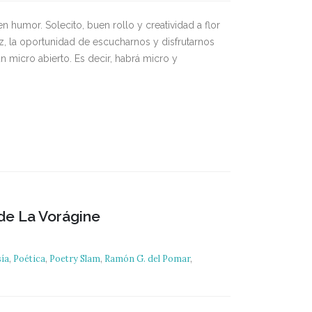
humor. Solecito, buen rollo y creatividad a flor
z, la oportunidad de escucharnos y disfrutarnos
 micro abierto. Es decir, habrá micro y
de La Vorágine
ía
,
Poética
,
Poetry Slam
,
Ramón G. del Pomar
,