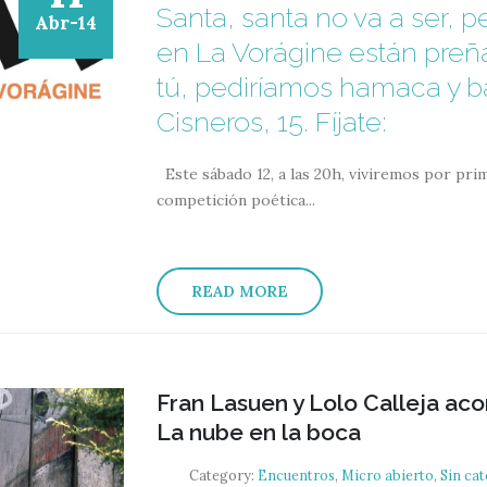
Santa, santa no va a ser, 
Abr-14
en La Vorágine están preñ
tú, pediríamos hamaca y b
Cisneros, 15. Fíjate:
Este sábado 12, a las 20h, viviremos por pri
competición poética...
READ MORE
Fran Lasuen y Lolo Calleja a
La nube en la boca
Category:
Encuentros
,
Micro abierto
,
Sin ca