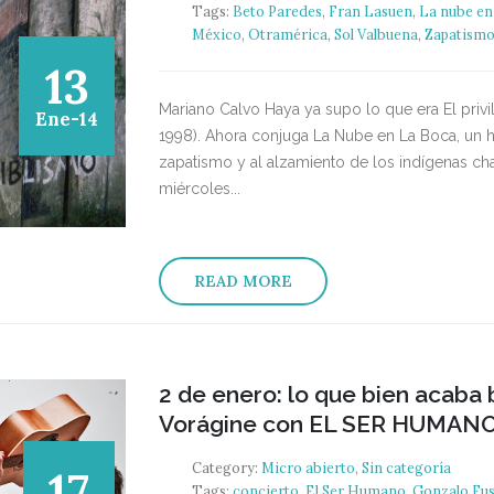
Tags:
Beto Paredes
,
Fran Lasuen
,
La nube en
México
,
Otramérica
,
Sol Valbuena
,
Zapatism
13
Mariano Calvo Haya ya supo lo que era El privi
Ene-14
1998). Ahora conjuga La Nube en La Boca, un h
zapatismo y al alzamiento de los indígenas ch
miércoles...
READ MORE
2 de enero: lo que bien acaba
Vorágine con EL SER HUMAN
Category:
Micro abierto
,
Sin categoría
17
Tags:
concierto
,
El Ser Humano
,
Gonzalo Fus