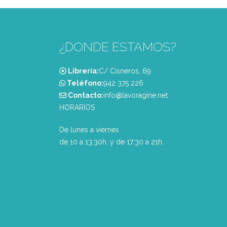
¿DONDE ESTAMOS?
Librería:
C/ Cisneros, 69
Teléfono:
‭942 375 226‬
Contacto:
info@lavoragine.net
HORARIOS
De lunes a viernes
de 10 a 13:30h. y de 17:30 a 21h.