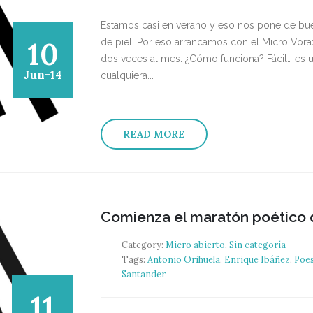
Estamos casi en verano y eso nos pone de buen 
10
de piel. Por eso arrancamos con el Micro Vora
dos veces al mes. ¿Cómo funciona? Fácil… es un
Jun-14
cualquiera...
READ MORE
Comienza el maratón poético 
Category:
Micro abierto
,
Sin categoría
Tags:
Antonio Orihuela
,
Enrique Ibáñez
,
Poes
Santander
11