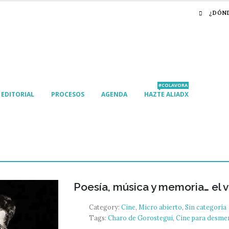
¿DÓN
#COLAVORA
EDITORIAL
PROCESOS
AGENDA
HAZTE ALIADX
Poesía, música y memoria… el 
Category:
Cine
,
Micro abierto
,
Sin categoría
Tags:
Charo de Gorostegui
,
Cine para desm