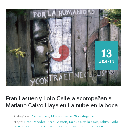
13
Ene-14
Fran Lasuen y Lolo Calleja acompañan a
Mariano Calvo Haya en La nube en la boca
Category:
Encuentros
,
Micro abierto
,
Sin categoría
Tags:
Beto Paredes
,
Fran Lasuen
,
La nube en la boca
,
Libro
,
Lolo