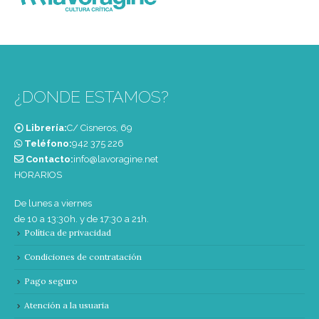
¿DONDE ESTAMOS?
Librería:
C/ Cisneros, 69
Teléfono:
‭942 375 226‬
Contacto:
info@lavoragine.net
HORARIOS
De lunes a viernes
de 10 a 13:30h. y de 17:30 a 21h.
Política de privacidad
Condiciones de contratación
Pago seguro
Atención a la usuaria