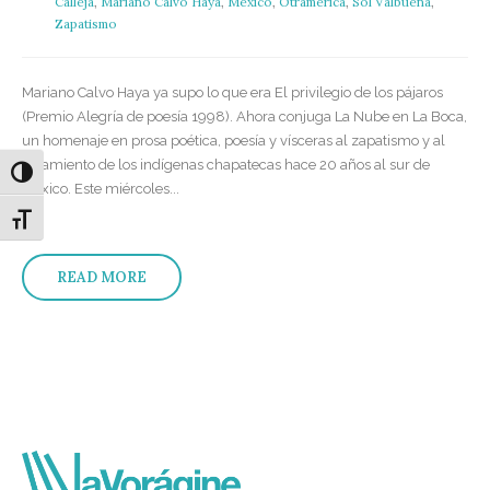
Calleja
,
Mariano Calvo Haya
,
México
,
Otramérica
,
Sol Valbuena
,
Zapatismo
Mariano Calvo Haya ya supo lo que era El privilegio de los pájaros
(Premio Alegría de poesía 1998). Ahora conjuga La Nube en La Boca,
un homenaje en prosa poética, poesía y vísceras al zapatismo y al
alzamiento de los indígenas chapatecas hace 20 años al sur de
Alternar alto contraste
México. Este miércoles...
Alternar tamaño de letra
READ MORE