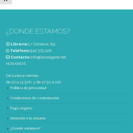
¿DONDE ESTAMOS?
Librería:
C/ Cisneros, 69
Teléfono:
‭942 375 226‬
Contacto:
info@lavoragine.net
HORARIOS
De lunes a viernes
de 10 a 13:30h. y de 17:30 a 21h.
Política de privacidad
Condiciones de contratación
Pago seguro
Atención a la usuaria
¿Donde estamos?