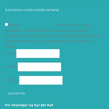
Suscribirse a nuestro boletín semanal
Acepto
condiciones y términos
Su dirección de correo
electrónico solo se utiliza para enviarle nuestro boletín
informativo e información sobre las actividades de la Vorágine.
Puede usar el enlace para cancelar la suscripción incluido en el
boletín. >
Correo
E-mail*
electrónico
Nombre
Apellidos
Por whastapp +34 ‭647 961 848‬