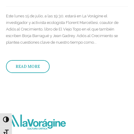
Este lunes 15 de julio, a las 19:30, estará en La Vorágine el
investigador y activista ecologista Florent Marcellesi, coautor de
Adiós al Crecimiento, libro de El Viejo Topo en el que también
escriben Borja Barragué y Jean Gadrey. Adiós al Crecimiento se
plantea cuestiones clave de nuestro tiempo como...
READ MORE
Alternar alto contraste
Alternar tamaño de letra