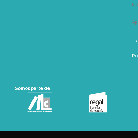
N
Ap
Po
Somos parte de: