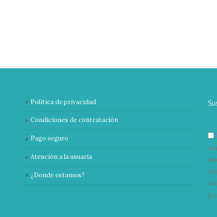
Política de privacidad
Su
Condiciones de contratación
Pago seguro
co
Atención a la usuaria
nu
ac
¿Donde estamos?
can
E-