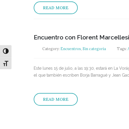
READ MORE
Encuentro con Florent Marcellesi
Category:
Encuentros
,
Sin categoría
Tags:
Alternar alto contraste
Alternar tamaño de letra
Este lunes 15 de julio, a las 19:30, estará en La Vor
el que también escriben Borja Barragué y Jean Gad
READ MORE