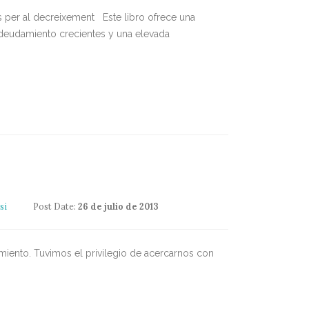
es per al decreixement
Este libro ofrece una
 endeudamiento crecientes y una elevada
si
Post Date:
26 de julio de 2013
miento. Tuvimos el privilegio de acercarnos con