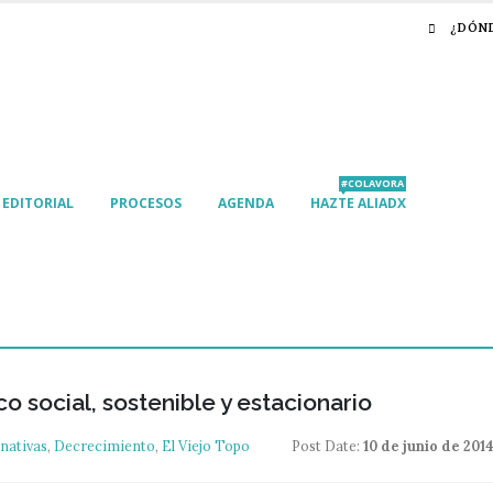
¿DÓN
#COLAVORA
EDITORIAL
PROCESOS
AGENDA
HAZTE ALIADX
social, sostenible y estacionario
rnativas
,
Decrecimiento
,
El Viejo Topo
Post Date:
10 de junio de 201