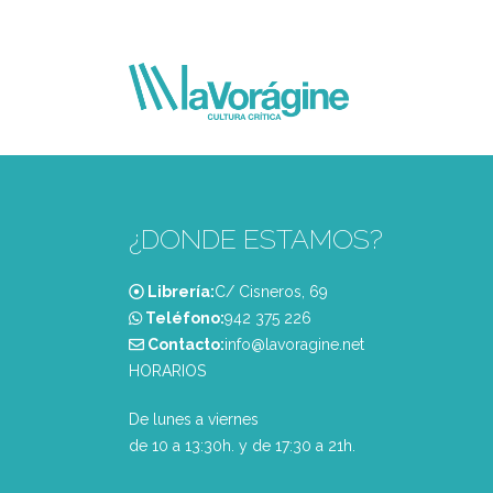
¿DONDE ESTAMOS?
Librería:
C/ Cisneros, 69
Teléfono:
‭942 375 226‬
Contacto:
info@lavoragine.net
HORARIOS
De lunes a viernes
de 10 a 13:30h. y de 17:30 a 21h.