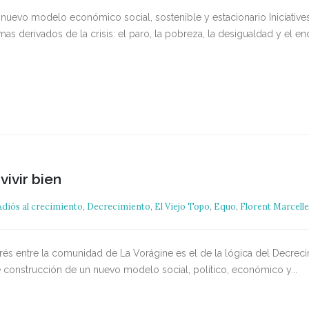
uevo modelo económico social, sostenible y estacionario Iniciativ
blemas derivados de la crisis: el paro, la pobreza, la desigualdad y el
vivir bien
Adiós al crecimiento
,
Decrecimiento
,
El Viejo Topo
,
Equo
,
Florent Marcelle
s entre la comunidad de La Vorágine es el de la lógica del Decreci
 construcción de un nuevo modelo social, político, económico y...