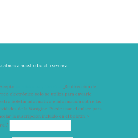
scribirse a nuestro boletín semanal
Acepto
condiciones y términos
Su dirección de
rreo electrónico solo se utiliza para enviarle
estro boletín informativo e información sobre las
tividades de la Vorágine. Puede usar el enlace para
celar la suscripción incluido en el boletín. >
Correo
mail*
electrónico