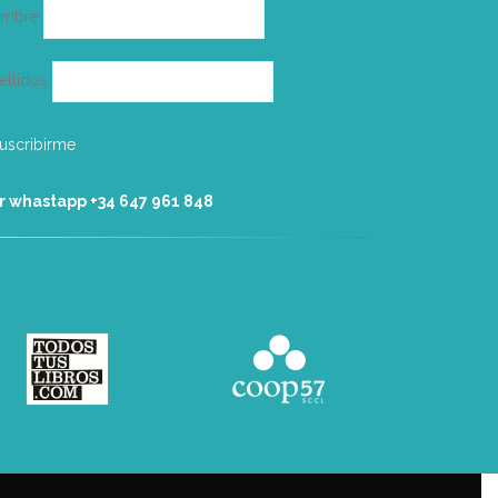
ombre
ellidos
r whastapp +34 ‭647 961 848‬