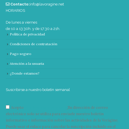
Contacto:
info@lavoragine.net
HORARIOS
De lunes a viernes
de 10 a 13:30h. y de 17:30 a 21h.
Política de privacidad
Condiciones de contratación
Pago seguro
Atención a la usuaria
¿Donde estamos?
Suscribirse a nuestro boletín semanal
Acepto
condiciones y términos
Su dirección de correo
electrónico solo se utiliza para enviarle nuestro boletín
informativo e información sobre las actividades de la Vorágine.
Puede usar el enlace para cancelar la suscripción incluido en el