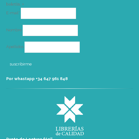
boletín. >
Correo
E-mail*
electrónico
Nombre
Apellidos
Por whastapp +34 ‭647 961 848‬