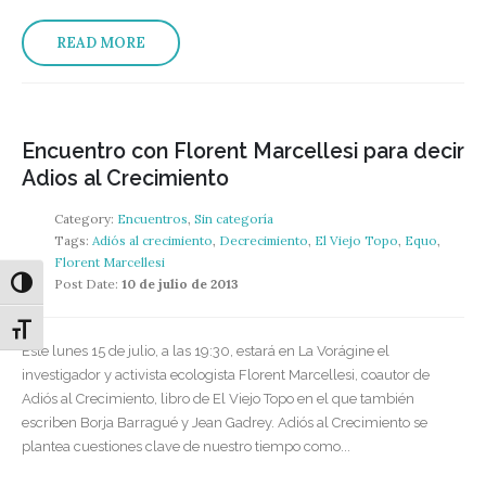
READ MORE
Encuentro con Florent Marcellesi para decir
Adios al Crecimiento
Category:
Encuentros
,
Sin categoría
Tags:
Adiós al crecimiento
,
Decrecimiento
,
El Viejo Topo
,
Equo
,
Florent Marcellesi
Post Date:
10 de julio de 2013
Alternar alto contraste
Alternar tamaño de letra
Este lunes 15 de julio, a las 19:30, estará en La Vorágine el
investigador y activista ecologista Florent Marcellesi, coautor de
Adiós al Crecimiento, libro de El Viejo Topo en el que también
escriben Borja Barragué y Jean Gadrey. Adiós al Crecimiento se
plantea cuestiones clave de nuestro tiempo como...