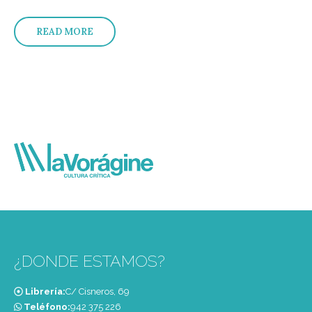
READ MORE
¿DONDE ESTAMOS?
Librería:
C/ Cisneros, 69
Teléfono:
‭942 375 226‬