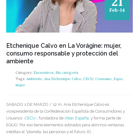
21
Feb-14
Etchenique Calvo en La Vorágine: mujer,
consumo responsable y protección del
ambiente
Category:
Encuentros
,
Sin categoría
Tags:
Ambiente
,
Ana Etchenique Calvo
,
CECU
,
Consumo
,
Equo
,
mujer
SABADO 1 DE MARZO / 12 m. Ana Etchenique Calvo es
vicepresidenta de la Confederación Española de Consumidores y
Usuarios -
CECU
-, fundadora de
Attac España
, y forma parte de
EQUO. Por eso tiene elementos sobrados para abrirnos ventanas
inéditas al "planeta, las personas y el futuro. El...