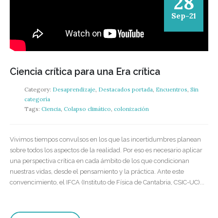
28
Sep-21
Ciencia crítica para una Era crítica
Category:
Desaprendizaje
,
Destacados portada
,
Encuentros
,
Sin
categoría
Tags:
Ciencia
,
Colapso climático
,
colonización
Vivimos tiempos convulsos en los que las incertidumbres planean
sobre todos los aspectos de la realidad. Por eso es necesario aplicar
una perspectiva crítica en cada ámbito de los que condicionan
nuestras vidas, desde el pensamiento y la práctica. Ante este
convencimiento, el IFCA (Instituto de Física de Cantabria, CSIC-UC)...