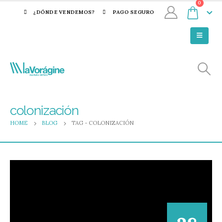
0
¿DÓNDE VENDEMOS?
PAGO SEGURO
colonización
HOME
BLOG
TAG -
COLONIZACIÓN