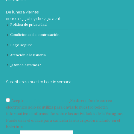
De lunes a viernes
de 10 a 13:30h. y de 17:30 a 21h.
Política de privacidad
Condiciones de contratación
Pago seguro
Atención a la usuaria
¿Donde estamos?
Suscribirse a nuestro boletín semanal
Acepto
condiciones y términos
Su dirección de correo
electrónico solo se utiliza para enviarle nuestro boletín
informativo e información sobre las actividades de la Vorágine.
Puede usar el enlace para cancelar la suscripción incluido en el
boletín. >
Correo