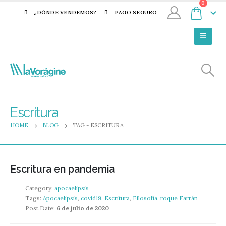
0
¿DÓNDE VENDEMOS?
PAGO SEGURO
Escritura
HOME
BLOG
TAG -
ESCRITURA
Escritura en pandemia
Category:
apocaelipsis
Tags:
Apocaelipsis
,
covid19
,
Escritura
,
Filosofía
,
roque Farrán
Post Date:
6 de julio de 2020