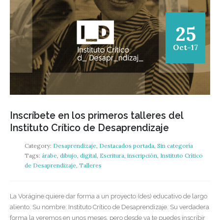
25
Oct-17
Inscríbete en los primeros talleres del
Instituto Crítico de Desaprendizaje
Category:
Desaprendizaje
,
Destacados portada
,
Sin categoría
Tags:
árabe
,
dibujo
,
digital
,
Escritura
,
inscripción
,
Instituto Crítico
de Desaprendizaje
,
Talleres
La Vorágine quiere dar forma a un proyecto (des) educativo de largo
aliento. Su nombre: Instituto Crítico de Desaprendizaje. Su verdadera
forma la veremos en unos meses, pero desde ya te puedes inscribir