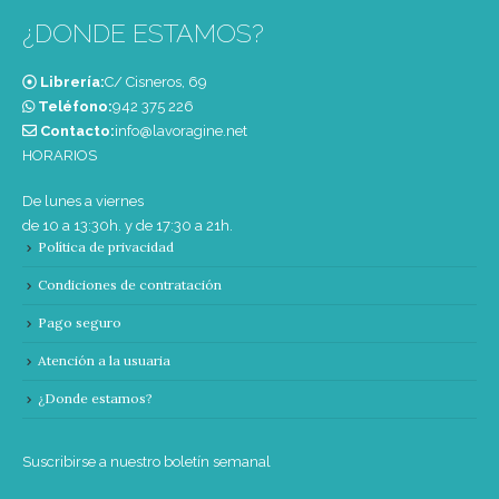
¿DONDE ESTAMOS?
Librería:
C/ Cisneros, 69
Teléfono:
‭942 375 226‬
Contacto:
info@lavoragine.net
HORARIOS
De lunes a viernes
de 10 a 13:30h. y de 17:30 a 21h.
Política de privacidad
Condiciones de contratación
Pago seguro
Atención a la usuaria
¿Donde estamos?
Suscribirse a nuestro boletín semanal