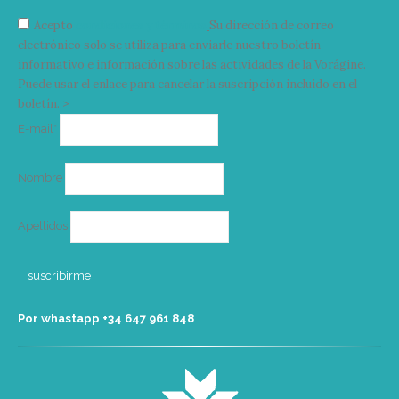
Acepto
condiciones y términos
Su dirección de correo
electrónico solo se utiliza para enviarle nuestro boletín
informativo e información sobre las actividades de la Vorágine.
Puede usar el enlace para cancelar la suscripción incluido en el
boletín. >
Correo
E-mail*
electrónico
Nombre
Apellidos
Por whastapp +34 ‭647 961 848‬