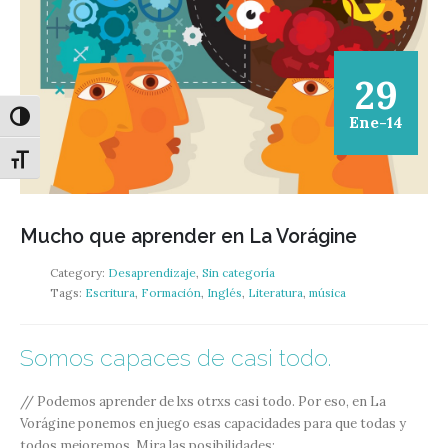
29
Alternar alto contraste
Ene-14
Alternar tamaño de letra
Mucho que aprender en La Vorágine
Category:
Desaprendizaje
,
Sin categoría
Tags:
Escritura
,
Formación
,
Inglés
,
Literatura
,
música
Somos capaces de casi todo.
// Podemos aprender de lxs otrxs casi todo. Por eso, en La
Vorágine ponemos en juego esas capacidades para que todas y
todos mejoremos. Mira las posibilidades: