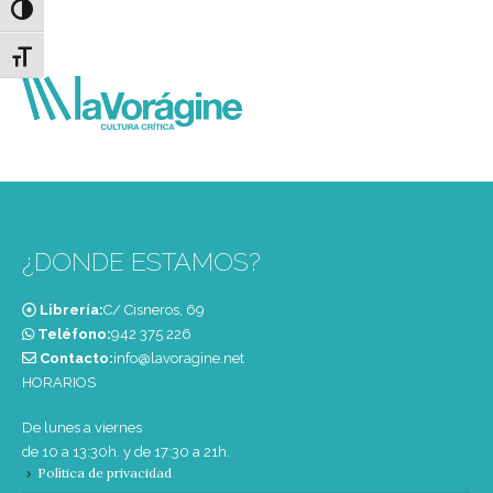
Alternar alto contraste
Alternar tamaño de letra
¿DONDE ESTAMOS?
Librería:
C/ Cisneros, 69
Teléfono:
‭942 375 226‬
Contacto:
info@lavoragine.net
HORARIOS
De lunes a viernes
de 10 a 13:30h. y de 17:30 a 21h.
Política de privacidad