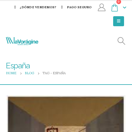
0
¿DÓNDE VENDEMOS?
PAGO SEGURO
España
HOME
BLOG
TAG -
ESPAÑA