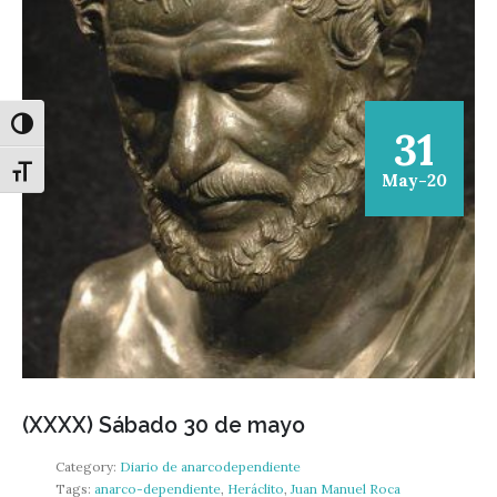
Alternar alto contraste
31
Alternar tamaño de letra
May-20
(XXXX) Sábado 30 de mayo
Category:
Diario de anarcodependiente
Tags:
anarco-dependiente
,
Heráclito
,
Juan Manuel Roca