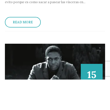
evito porque es como sacar a pasear las vísceras en...
READ MORE
15
May-20
(XXXIII) Jueves 14 de mayo