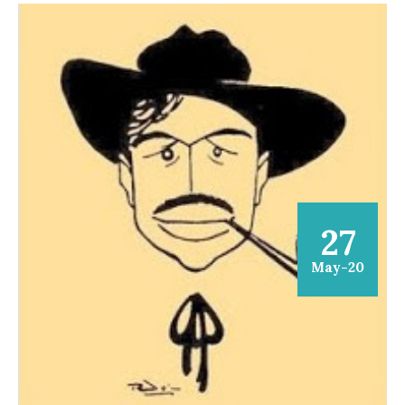
27
May-20