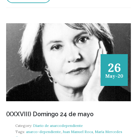
26
May-20
(XXXVIII) Domingo 24 de mayo
Category:
Diario de anarcodependiente
Tags:
anarco-dependiente
,
Juan Manuel Roca
,
María Mercedes