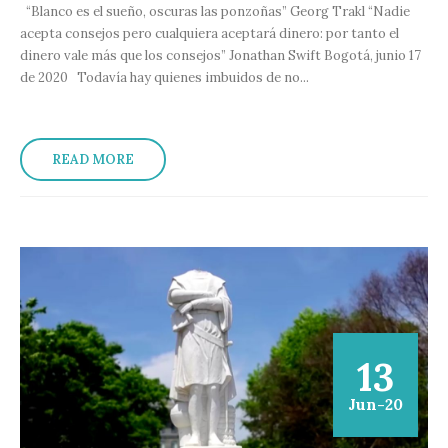
“Blanco es el sueño, oscuras las ponzoñas” Georg Trakl “Nadie
acepta consejos pero cualquiera aceptará dinero: por tanto el
dinero vale más que los consejos” Jonathan Swift Bogotá, junio 17
de 2020 Todavía hay quienes imbuidos de no...
READ MORE
13
Jun-20