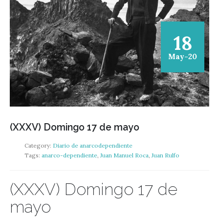
18
May-20
(XXXV) Domingo 17 de mayo
Category:
Diario de anarcodependiente
Tags:
anarco-dependiente
,
Juan Manuel Roca
,
Juan Rulfo
(XXXV) Domingo 17 de
mayo