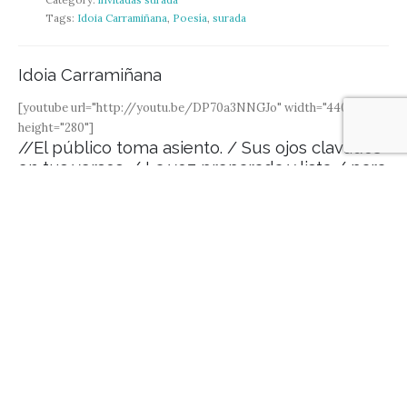
Tags:
Idoia Carramiñana
,
Poesía
,
surada
Idoia Carramiñana
[youtube url="http://youtu.be/DP70a3NNGJo" width="440"
height="280"]
//El público toma asiento. / Sus ojos clavados
en tus versos. / La voz preparada y lista / para
poner los puntos / sobre íes inversas... / La
crítica hecha caricia / en una librería que da
abrazos. / Sopla viento sur / sin perder de
vista el norte. / O quizás era al revés / en...
READ MORE
9