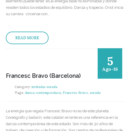
elemento puede tener, es al energía base no eliminable y donde
residen todos los estadios de equilibrio. Danza y trapecio. Oriol inicia
su carrera circense con...
READ MORE
5
Ago-16
Francesc Bravo (Barcelona)
Category:
invitadas surada
Tags:
danza contemporánea
,
Francesc Bravo
,
surada
La energía que regala Francesc Bravo no es de este planeta.
Coreógrafo y bailarín, este catalán errante es una referencia en la
danza contemporánea de este estado. Son más de 30 años de
trabajo, de creación y de formación. Son cientos de profesionales de