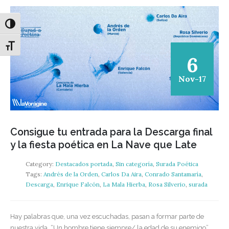
Alternar alto contraste
Alternar tamaño de letra
6
Nov-17
Consigue tu entrada para la Descarga final
y la fiesta poética en La Nave que Late
Category:
Destacados portada
,
Sin categoría
,
Surada Poética
Tags:
Andrés de la Orden
,
Carlos Da Aira
,
Conrado Santamaría
,
Descarga
,
Enrique Falcón
,
La Mala Hierba
,
Rosa Silverio
,
surada
Hay palabras que, una vez escuchadas, pasan a formar parte de
nuestra vida. “Un hombre tiene siempre/ la edad de su enemigo”,