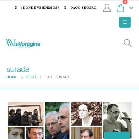
0
¿DÓNDE VENDEMOS?
PAGO SEGURO
surada
HOME
BLOG
TAG -
SURADA