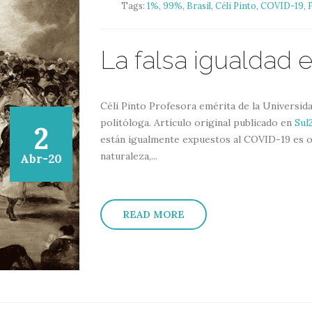
Tags:
1%
,
99%
,
Brasil
,
Céli Pinto
,
COVID-19
,
La falsa igualdad 
Céli Pinto Profesora emérita de la Universid
politóloga. Artículo original publicado en
Sul
2
están igualmente expuestos al COVID-19 es o
naturaleza,...
Abr-20
READ MORE