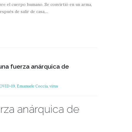
re el cuerpo humano. Se convirtió en un arma,
pués de salir de casa,...
 una fuerza anárquica de
OVID-19
,
Emanuele Coccia
,
virus
erza anárquica de