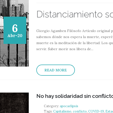
Distanciamiento so
6
Giorgio Agamben Filósofo Artículo original 
Abr-20
sabemos dónde nos espera la muerte, esperém
muerte es la meditación de la libertad. Los q
servir. Saber morir nos libera de...
READ MORE
No hay solidaridad sin conflict
Category:
apocaelipsis
Tags:
Capitalismo
,
conflicto
,
COVID-19
,
Esta