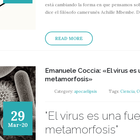
está cambiando la forma en que pensamos sob
dice el filósofo camerunés Achille Mbembe. Des
READ MORE
Emanuele Coccia: «El virus es
metamorfosis»
Category:
apocaelipsis
Tags:
Ciencia
,
C
29
"El virus es una fu
Mar-20
metamorfosis"