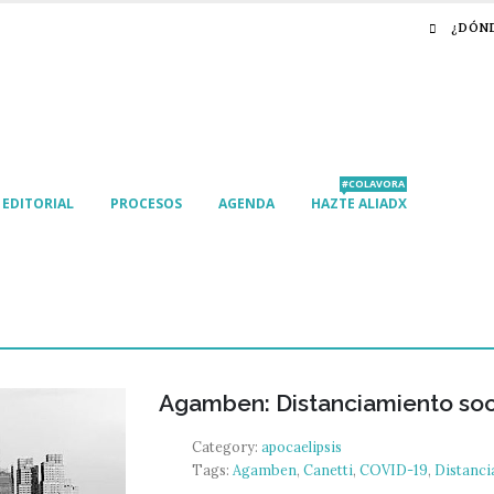
¿DÓN
#COLAVORA
EDITORIAL
PROCESOS
AGENDA
HAZTE ALIADX
Agamben: Distanciamiento soc
Category:
apocaelipsis
Tags:
Agamben
,
Canetti
,
COVID-19
,
Distanci