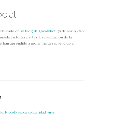
cial
publicado en
su blog de Quodlibet
(6 de abril) «No
osla en todas partes. La meditación de la
ue han aprendido a morir, ha desaprendido a
o
do
,
Niccoló Barca
,
solidaridad
,
virus