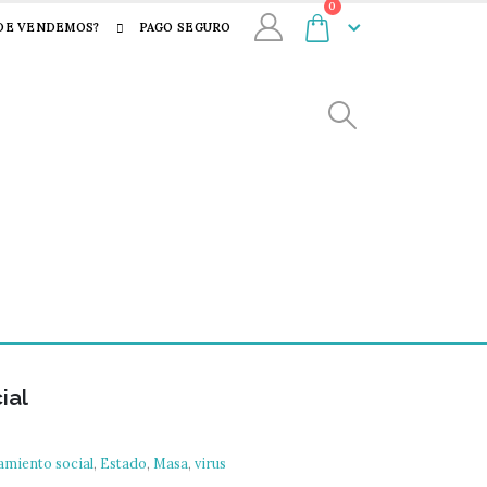
0
DE VENDEMOS?
PAGO SEGURO
ial
amiento social
,
Estado
,
Masa
,
virus