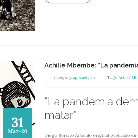
Achille Mbembe: “La pandemia
Category:
apocaelipsis
Tags:
Achille M
“La pandemia demo
matar”
31
Mar-20
Diogo Bercito Artículo original publicado en