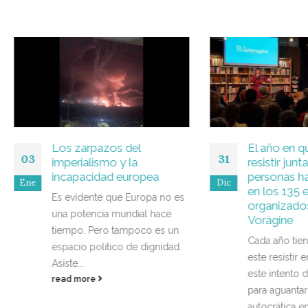
Los zarpazos del
El año en que logra
31
imperialismo y la
resistir juntas: 4.500
incapacidad europea
personas han partic
Dic
en los 135 eventos
Es evidente que Europa no es
organizados por La
una potencia mundial hace
Vorágine
tiempo. Pero tampoco es un
Cada año tiene más sen
espacio político de dignidad.
este resistir en comuni
Asiste...
este intento de entrela
read more
para aguantar la deriva
autocrática en la...