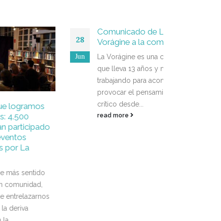
Comunicado de La
28
Vorágine a la comunidad
Jun
La Vorágine es una colectiva
que lleva 13 años y medio
trabajando para acompañar y
provocar el pensamiento
crítico desde...
mos
La V
24
‘OFF
read more
ipado
ince
Ene
inte
tec
Panta
tido
tecn
dad,
tiem
zarnos
y de
Vorá