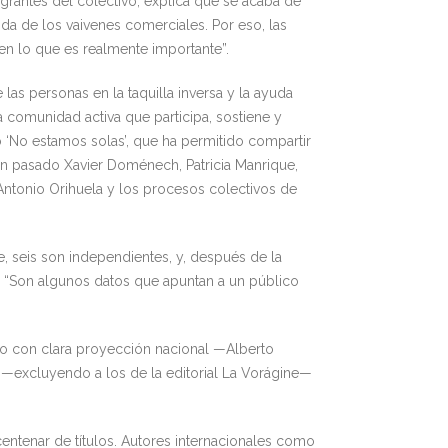
egrantes del colectivo, explica que se acaba de
a de los vaivenes comerciales. Por eso, las
en lo que es realmente importante”.
las personas en la taquilla inversa y la ayuda
a comunidad activa que participa, sostiene y
o ‘No estamos solas’, que ha permitido compartir
 han pasado Xavier Doménech, Patricia Manrique,
Antonio Orihuela y los procesos colectivos de
e, seis son independientes, y, después de la
l’. “Son algunos datos que apuntan a un público
ro con clara proyección nacional —Alberto
 —excluyendo a los de la editorial La Vorágine—
entenar de títulos. Autores internacionales como