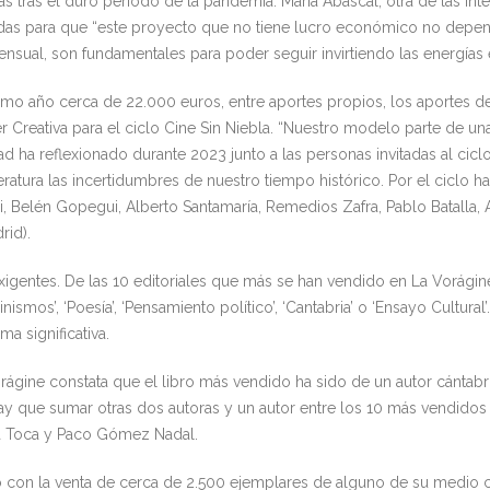
s tras el duro periodo de la pandemia. María Abascal, otra de las int
das para que “este proyecto que no tiene lucro económico no depend
sual, son fundamentales para poder seguir invirtiendo las energías 
imo año cerca de 22.000 euros, entre aportes propios, los aportes de 
r Creativa para el ciclo Cine Sin Niebla. “Nuestro modelo parte de un
 ha reflexionado durante 2023 junto a las personas invitadas al cicl
teratura las incertidumbres de nuestro tiempo histórico. Por el ciclo
, Belén Gopegui, Alberto Santamaría, Remedios Zafra, Pablo Batalla, 
rid).
xigentes. De las 10 editoriales que más se han vendido en La Vorágin
smos’, ‘Poesía’, ‘Pensamiento político’, ‘Cantabria’ o ‘Ensayo Cultura
a significativa.
ágine constata que el libro más vendido ha sido de un autor cántab
ay que sumar otras dos autoras y un autor entre los 10 más vendidos
ía Toca y Paco Gómez Nadal.
ño con la venta de cerca de 2.500 ejemplares de alguno de su medio c