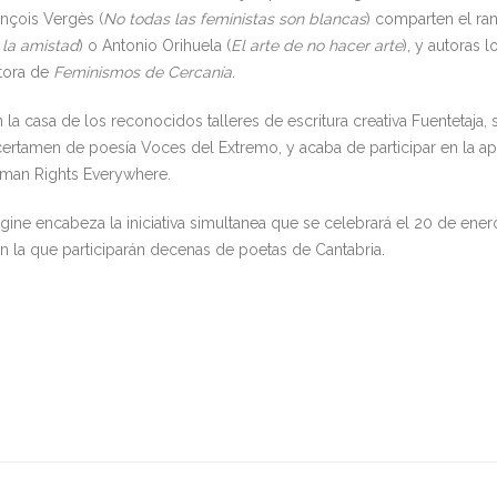
ançois Vergès (
No todas las feministas son blancas
) comparten el ra
 la amistad
) o Antonio Orihuela (
El arte de no hacer arte
), y autoras
itora de
Feminismos de Cercanía
.
la casa de los reconocidos talleres de escritura creativa Fuentetaja, 
certamen de poesía Voces del Extremo, y acaba de participar en la ape
uman Rights Everywhere.
ine encabeza la iniciativa simultanea que se celebrará el 20 de ener
en la que participarán decenas de poetas de Cantabria.