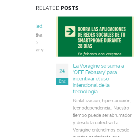
RELATED
POSTS
e La
comunidad
a colectiva
s y medio
acompañar y
samiento
La Vorágine se suma a
24
03
‘OFF February’ para
incentivar el uso
Ene
Ene
intencional de la
tecnología
Pantallización, hiperconexión,
tecnodependencia… Nuestro
tiempo puede ser abrumador
y desde la colectiva La
Vorágine entendimos desde