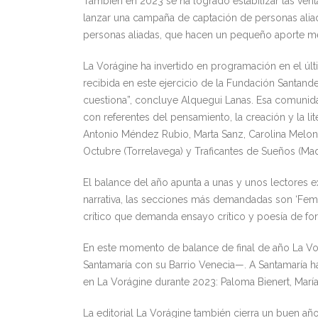
También en 2023 se ha logrado estabilizar las venta
lanzar una campaña de captación de personas alia
personas aliadas, que hacen un pequeño aporte men
La Vorágine ha invertido en programación en el últ
recibida en este ejercicio de la Fundación Santande
cuestiona”, concluye Alquegui Lanas. Esa comunidad
con referentes del pensamiento, la creación y la li
Antonio Méndez Rubio, Marta Sanz, Carolina Meloni
Octubre (Torrelavega) y Traficantes de Sueños (Mad
El balance del año apunta a unas y unos lectores e
narrativa, las secciones más demandadas son ‘Femini
crítico que demanda ensayo crítico y poesía de form
En este momento de balance de final de año La Vor
Santamaría con su Barrio Venecia—. A Santamaría h
en La Vorágine durante 2023: Paloma Bienert, Mar
La editorial La Vorágine también cierra un buen a