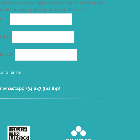
tividades de la Vorágine. Puede usar el enlace para
celar la suscripción incluido en el boletín. >
Correo
mail*
electrónico
ombre
ellidos
r whastapp +34 ‭647 961 848‬