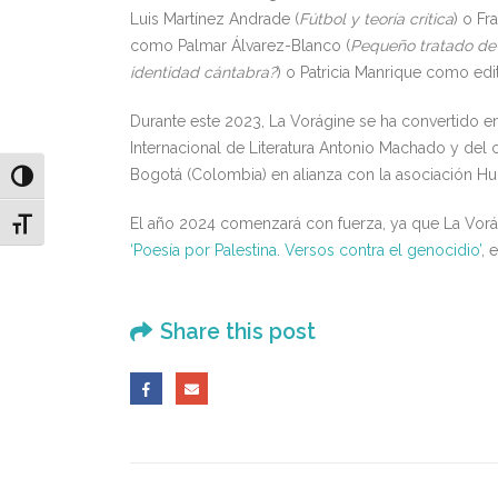
Luis Martínez Andrade (
Fútbol y teoría crítica
) o Fr
como Palmar Álvarez-Blanco (
Pequeño tratado de
identidad cántabra?
) o Patricia Manrique como ed
Durante este 2023, La Vorágine se ha convertido en 
Internacional de Literatura Antonio Machado y del 
Bogotá (Colombia) en alianza con la asociación H
Alternar alto contraste
El año 2024 comenzará con fuerza, ya que La Vorág
Alternar tamaño de letra
‘Poesía por Palestina. Versos contra el genocidio’
, 
Share this post