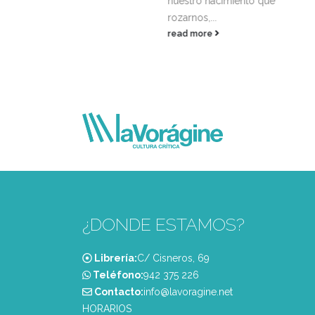
nuestro nacimiento que
rozarnos,...
read more
¿DONDE ESTAMOS?
Librería:
C/ Cisneros, 69
Teléfono:
‭942 375 226‬
Contacto:
info@lavoragine.net
HORARIOS