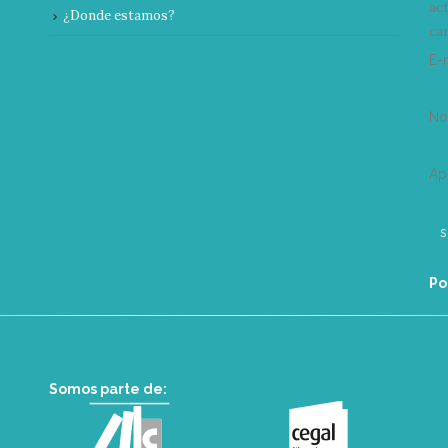
ac
¿Donde estamos?
can
E-
N
Ap
Po
Somos parte de: