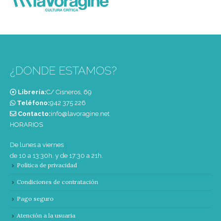
¿DONDE ESTAMOS?
Librería:
C/ Cisneros, 69
Teléfono:
‭942 375 226‬
Contacto:
info@lavoragine.net
HORARIOS
De lunes a viernes
de 10 a 13:30h. y de 17:30 a 21h.
Política de privacidad
Condiciones de contratación
Pago seguro
Atención a la usuaria