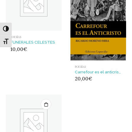
Alternar alto contraste
POESÍAS
Alternar tamaño de letra
FUNERALES CELESTES
10,00
€
POESÍAS
Carrefour es el anticristo
20,00
€