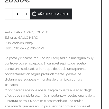
AÑADIR AL CARRITO
Autor: FARROJZAD, FOURUGH
Editorial: GALLO NERO
Publicado en: 2025
ISBN: 978-84-19168-69-6
La poeta y cineasta iraní Forugh Farrojzad fue una figura muy
controvertida en su época. Encarnó el espíritu de rebelión
contra una sociedad, la iraní, que detrás de una aparente
occidentalización seguía profundamente ligada a los
dictámenes religiosos y morales de una rígida cultura
patriarcal.
Cinco décadas después de su trágica muerte a la edad de 32
años sigue siendo la voz más importante y revolucionaria de la
literatura persa. Su obra es el testimonio de una mujer
apasionada que vive en un país lleno de contradicciones, el