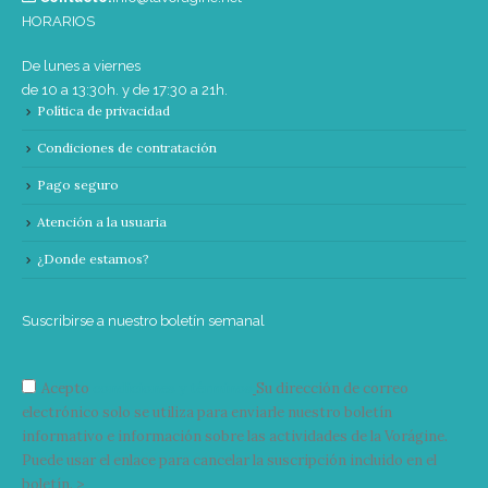
HORARIOS
De lunes a viernes
de 10 a 13:30h. y de 17:30 a 21h.
Política de privacidad
Condiciones de contratación
Pago seguro
Atención a la usuaria
¿Donde estamos?
Suscribirse a nuestro boletín semanal
Acepto
condiciones y términos
Su dirección de correo
electrónico solo se utiliza para enviarle nuestro boletín
informativo e información sobre las actividades de la Vorágine.
Puede usar el enlace para cancelar la suscripción incluido en el
boletín. >