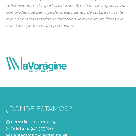
subvenciones ni de aportes externos. Si esto es así es gracias a la
comunidad que participa de nuestro centro de cultura crítica, la
que asiste a las jornadas de formación, la que compra libros o la
que hace aportes de tiempo o dinero.
¿DONDE ESTAMOS?
Librería:
C/ Cisneros, 69
Teléfono:
‭942 375 226‬
Contacto:
info@lavoragine.net