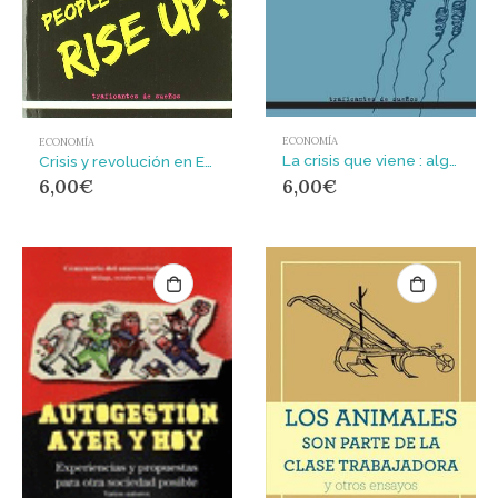
ECONOMÍA
ECONOMÍA
La crisis que viene : algunas notas para afrontar esta década
Crisis y revolución en Europa : people of Europe, rise up!
6,00
€
6,00
€