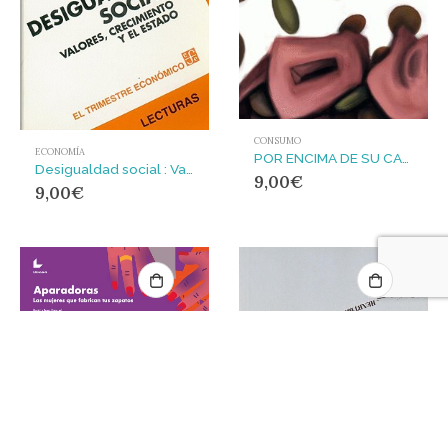
CONSUMO
ECONOMÍA
POR ENCIMA DE SU CADAVER
Desigualdad social : Valores, crecimiento y el Estado
9,00
€
9,00
€
TRABAJO
Aparadoras : Las mujeres que fabrican tus zapatos
9,00
€