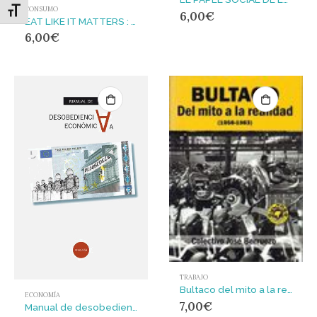
CONSUMO
Alternar tamaño de letra
6,00
€
EAT LIKE IT MATTERS : Food choice, nutrition and wellbeing in a capitalist food system
6,00
€
TRABAJO
Bultaco del mito a la realidad. 1958-1983
ECONOMÍA
7,00
€
Manual de desobediencia económica