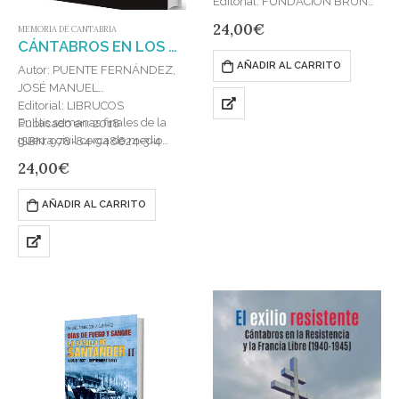
Editorial: FUNDACIÓN BRUNO
ALONSO
24,00
€
MEMORIA DE CANTABRIA
Publicado en: 2021
CÁNTABROS EN LOS CAMPOS DE EXTERMINIO NAZIS (1940-1945) : RESISTENCIA Y DEPORTACIÓN
ISBN: 978-84-949868-5-7
AÑADIR AL CARRITO
Autor: PUENTE FERNÁNDEZ,
JOSÉ MANUEL
Editorial: LIBRUCOS
En las semanas finales de la
Publicado en: 2018
guerra civil cerca de medio
ISBN: 978-84-948624-3-4
millón de españoles, entre ellos
24,00
€
veinte mil cántabros, huyeron
al exilio…
AÑADIR AL CARRITO