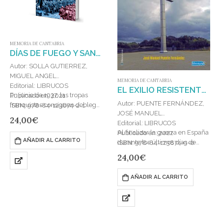
MEMORIA DE CANTABRIA
DÍAS DE FUEGO Y SANGRE : LA BATALLA DE SANTANDER II (JULIO 1937-SEPTIEMBRE 1937)
Autor: SOLLA GUTIERREZ,
MIGUEL ANGEL
MEMORIA DE CANTABRIA
Editorial: LIBRUCOS
EL EXILIO RESISTENTE : CÁNTABROS EN LA RESISTENCIA Y LA FRANCIA LIBRE (1940-1945)
En junio de 1937, las tropas
Publicado en: 2021
Autor: PUENTE FERNÁNDEZ,
franquistas consiguen doblegar
ISBN: 978-84-123874-2-1
JOSÉ MANUEL
la resistencia vasca y ocupan
24,00
€
Editorial: LIBRUCOS
Vizcaya. Rápidamente, se
Al finalizar la guerra en España
Publicado en: 2022
aprestan a dirigirse a por…
AÑADIR AL CARRITO
durante los últimos días de
ISBN: 978-84-123874-9-0
marzo de 1939, decenas de
24,00
€
miles de hombres y mujeres
que…
AÑADIR AL CARRITO