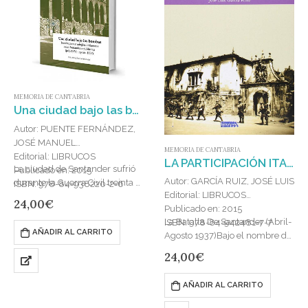
MEMORIA DE CANTABRIA
Una ciudad bajo las bombas : BOMBARDEOS Y REFUGIOS ANTIAEREOS EN EL SANTANDER REPUBLICANO (JULIO 1936-AGOSTO
Autor: PUENTE FERNÁNDEZ,
JOSÉ MANUEL
MEMORIA DE CANTABRIA
Editorial: LIBRUCOS
LA PARTICIPACIÓN ITALIANA EN EL FRENTE NORTE : LA BATALLA DE SANTANDER (ABRIL-AGOSTO 1937)
La ciudad de Santander sufrió
Publicado en: 2015
Autor: GARCÍA RUIZ, JOSÉ LUIS
durante la Guerra Civil treinta y
ISBN: 978-84-938220-2-6
Editorial: LIBRUCOS
cuatro ataques aéreos, el mayor
24,00
€
Publicado en: 2015
de los cuales se produjo en…
La Batalla De Santander (Abril-
ISBN: 978-84-942481-7-7
AÑADIR AL CARRITO
Agosto 1937)Bajo el nombre de
Corpo Truppe Volontarie (CTV)
24,00
€
se conocieron a las tropas de
voluntarios italianos (fascistas…
AÑADIR AL CARRITO