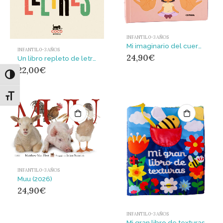
INFANTIL 0-3 AÑOS
Mi imaginario del cuerpo humano
INFANTIL 0-3 AÑOS
24,90
€
Un libro repleto de letras
22,00
€
Alternar alto contraste
Alternar tamaño de letra
INFANTIL 0-3 AÑOS
Muu (2026)
24,90
€
INFANTIL 0-3 AÑOS
Mi gran libro de texturas