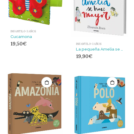
INFANTIL 0-3 AÑOS
Cucamona
19,50
€
INFANTIL 0-3 AÑOS
La pequeña Amelia se hace mayor
19,90
€