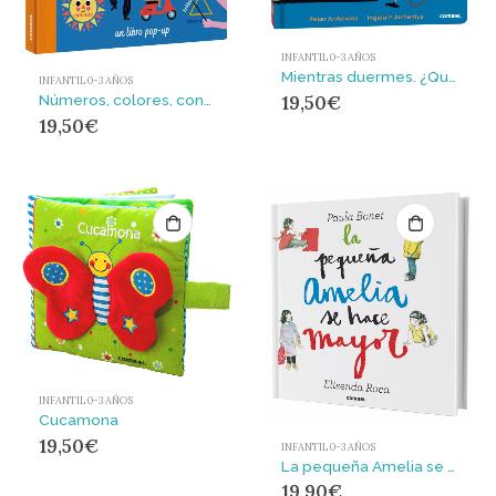
INFANTIL 0-3 AÑOS
Mientras duermes. ¿Quién trabaja de noche?
INFANTIL 0-3 AÑOS
19,50
€
Números, colores, contrarios, formas ¡y yo!
19,50
€
INFANTIL 0-3 AÑOS
Cucamona
19,50
€
INFANTIL 0-3 AÑOS
La pequeña Amelia se hace mayor
19,90
€