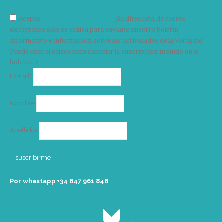
Acepto
condiciones y términos
Su dirección de correo
electrónico solo se utiliza para enviarle nuestro boletín
informativo e información sobre las actividades de la Vorágine.
Puede usar el enlace para cancelar la suscripción incluido en el
boletín. >
Correo
E-mail*
electrónico
Nombre
Apellidos
Por whastapp +34 ‭647 961 848‬