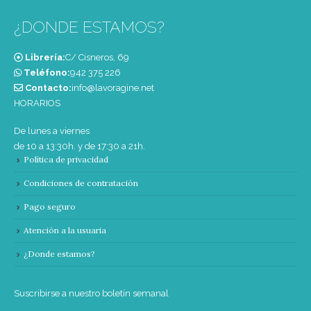
¿DONDE ESTAMOS?
Librería:
C/ Cisneros, 69
Teléfono:
‭942 375 226‬
Contacto:
info@lavoragine.net
HORARIOS
De lunes a viernes
de 10 a 13:30h. y de 17:30 a 21h.
Política de privacidad
Condiciones de contratación
Pago seguro
Atención a la usuaria
¿Donde estamos?
Suscribirse a nuestro boletín semanal