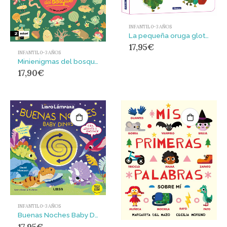
INFANTIL 0-3 AÑOS
La pequeña oruga glotona. El libro pop-up (Colección Eric Carle)
17,95
€
INFANTIL 0-3 AÑOS
Minienigmas del bosque
17,90
€
INFANTIL 0-3 AÑOS
Buenas Noches Baby Dinos : LAMPARA LED RECARGABLE CON PUERTO USB-C
17,95
€