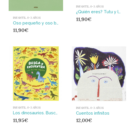
INFANTIL 0-3 AÑOS
¿Quién eres? Tutu y los animales
11,90
€
INFANTIL 0-3 AÑOS
Oso pequeño y oso bebé
11,90
€
INFANTIL 0-3 AÑOS
INFANTIL 0-3 AÑOS
Los dinosaurios. Busca y encuentra para los más pequeños : BUSCA Y ENCUENTRA PARA LOS MÁS PEQUEÑOS.
Cuentos infinitos
11,95
€
12,00
€