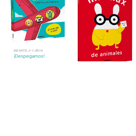
INFANTIL 0-3 AÑOS
¡Despegamos!
12,90
€
INFANTIL 0-3 AÑOS
Mixmax de animales
12,90
€