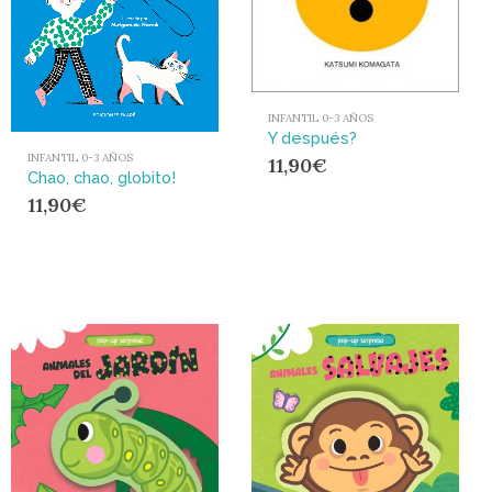
INFANTIL 0-3 AÑOS
Y después?
INFANTIL 0-3 AÑOS
11,90
€
Chao, chao, globito!
11,90
€