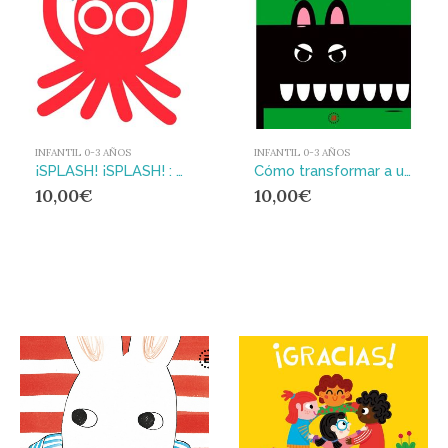
INFANTIL 0-3 AÑOS
INFANTIL 0-3 AÑOS
¡SPLASH! ¡SPLASH! : Nado sincronizado para bebés y pulpos
Cómo transformar a un lobo
10,00
€
10,00
€