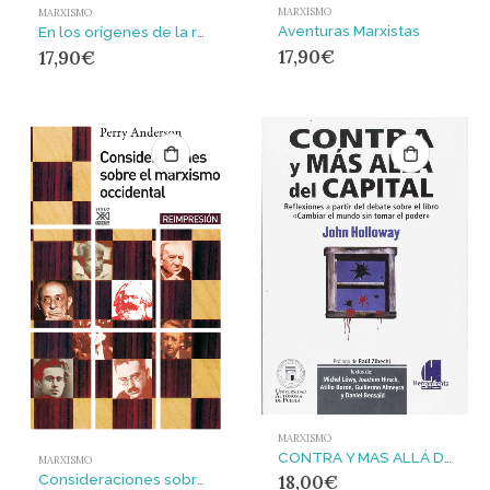
MARXISMO
MARXISMO
Aventuras Marxistas
En los orígenes de la revolución permanente : El joven Trotski
17,90
€
17,90
€
MARXISMO
CONTRA Y MAS ALLÁ DEL CAPITAL
MARXISMO
Consideraciones sobre el marxismo occidental
18,00
€