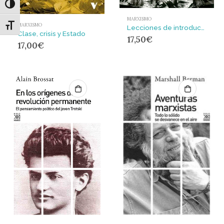
Alternar alto contraste
MARXISMO
MARXISMO
Alternar tamaño de letra
Lecciones de introducción a la lectura de El Capital
Clase, crisis y Estado
17,50
€
17,00
€