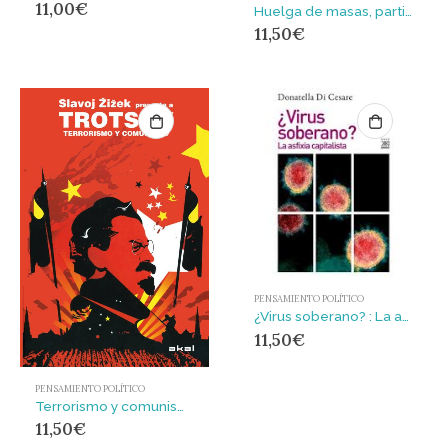
11,00
€
Huelga de masas, partido y sindicatos
11,50
€
PENSAMIENTO POLÍTICO
¿Virus soberano? : La asfixia capitalista
11,50
€
PENSAMIENTO POLÍTICO
Terrorismo y comunismo
11,50
€