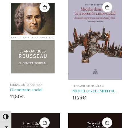
PENSAMIENTO POLÍTICO
PENSAMIENTO POLÍTICO
El contrato social
MODELOS ELEMENTALES DE LA POSICIÓN CAMPO-CIUDAD
11,50
€
11,75
€
Alternar alto contraste