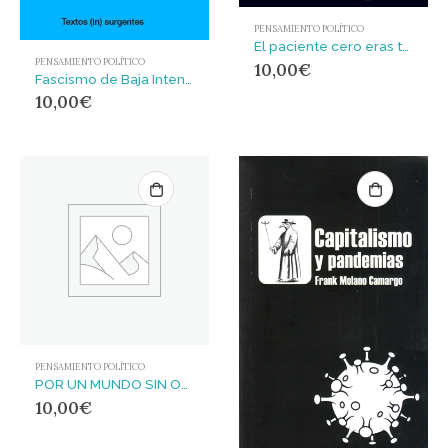
PENSAMIENTO POLÍTICO
El paciente cero eras tú : Pasajes políticos en tiempos de coronavirus
PENSAMIENTO POLÍTICO
10,00
€
Fascismo de Baja Intensidad 2 : Segunda edición Revisada, ampliada, mutilada
10,00
€
PENSAMIENTO POLÍTICO
POR UN MUNDO SIN ORDEN MORAL
10,00
€