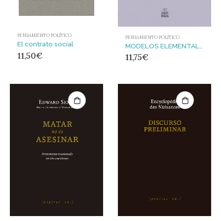
PENSAMIENTO POLÍTICO
PENSAMIENTO POLÍTICO
El contrato social
MODELOS ELEMENTALES DE LA POSICIÓN CAMPO-CIUDAD
11,50
€
11,75
€