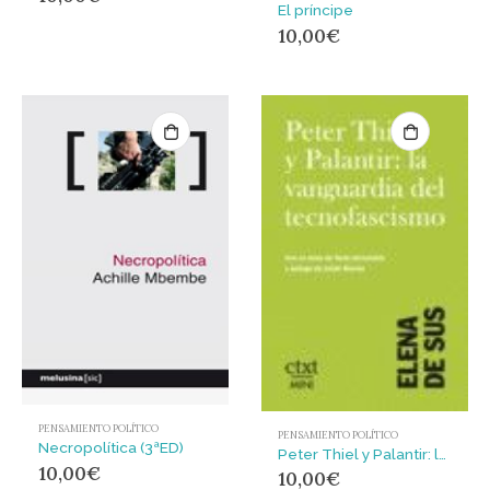
El príncipe
10,00
€
PENSAMIENTO POLÍTICO
PENSAMIENTO POLÍTICO
Necropolítica (3ªED)
Peter Thiel y Palantir: la vanguardia del tecnofascismo
10,00
€
10,00
€