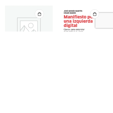
PENSAMIENTO POLÍTICO
EL POPULISMO DE DERECHA
12,00
€
PENSAMIENTO POLÍTICO
Manifiesto por una izquierda digital : Claves para entender el mundo que viene (y transformarlo)
12,00
€